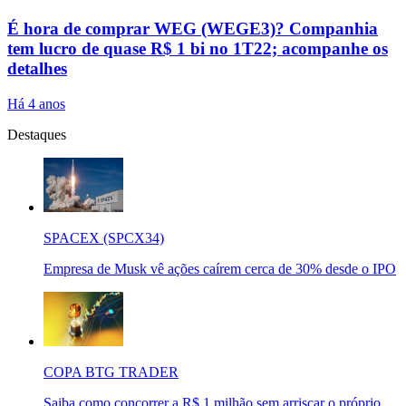
É hora de comprar WEG (WEGE3)? Companhia
tem lucro de quase R$ 1 bi no 1T22; acompanhe os
detalhes
Há 4 anos
Destaques
SPACEX (SPCX34)
Empresa de Musk vê ações caírem cerca de 30% desde o IPO
COPA BTG TRADER
Saiba como concorrer a R$ 1 milhão sem arriscar o próprio