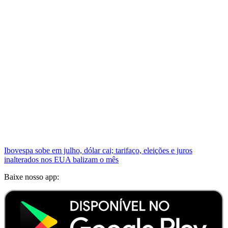
Ibovespa sobe em julho, dólar cai; tarifaço, eleições e juros
inalterados nos EUA balizam o mês
Baixe nosso app: