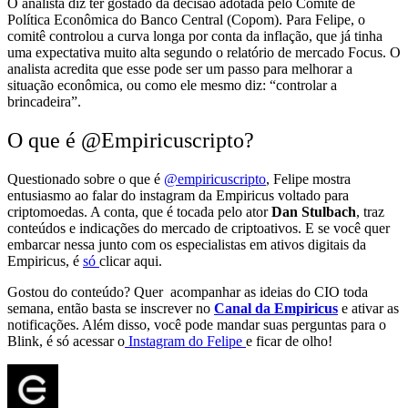
O analista diz ter gostado da decisão adotada pelo Comitê de
Política Econômica do Banco Central (Copom). Para Felipe, o
comitê controlou a curva longa por conta da inflação, que já tinha
uma expectativa muito alta segundo o relatório de mercado Focus. O
analista acredita que esse pode ser um passo para melhorar a
situação econômica, ou como ele mesmo diz: “controlar a
brincadeira”.
O que é @Empiricuscripto?
Questionado sobre o que é
@empiricuscripto
, Felipe mostra
entusiasmo ao falar do instagram da Empiricus voltado para
criptomoedas. A conta, que é tocada pelo ator
Dan Stulbach
, traz
conteúdos e indicações do mercado de criptoativos. E se você quer
embarcar nessa junto com os especialistas em ativos digitais da
Empiricus, é
só
clicar aqui
.
Gostou do conteúdo? Quer acompanhar as ideias do CIO toda
semana, então basta se inscrever no
C
anal da Empiricus
e ativar as
notificações. Além disso, você pode mandar suas perguntas para o
Blink, é só acessar o
Instagram do Felipe
e ficar de olho!