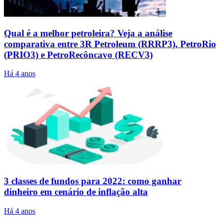
Qual é a melhor petroleira? Veja a análise
comparativa entre 3R Petroleum (RRRP3), PetroRio
(PRIO3) e PetroRecôncavo (RECV3)
Há 4 anos
3 classes de fundos para 2022: como ganhar
dinheiro em cenário de inflação alta
Há 4 anos