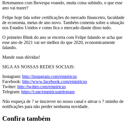
Retomamos com Ibovespa voando, muita coisa subindo, o que esse
ano vai trazer?
Felipe hoje fala sobre certificações do mercado financeiro, faculdade
de economia, metas de ano novo. Também comenta sobre a situação
nos Estados Unidos e como fica o mercado diante disso tudo.
O primeiro Blink do ano se encerra com Felipe falando se acha que
esse ano de 2021 vai ser melhor do que 2020, economicamente
falando.
Mande suas dúvidas!
SIGA AS NOSSAS REDES SOCIAIS:
Instagram:
http://instagram.com/empiricus
Facebook:
http://www.facebook.com/empiricus
Twitter:
http://twitter.com/empiricus
Telegram:
https://t.me/empiricustelegram
Não esqueça de ? se inscrever no nosso canal e ativar o ? sininho de
notificações para não perder nenhuma novidade.
Confira também