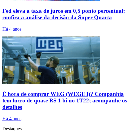
Fed eleva a taxa de juros em 0,5 ponto percentual:
confira a análise da decisão da Super Quarta
Há 4 anos
É hora de comprar WEG (WEGE3)? Companhia
tem lucro de quase R$ 1 bi no 1T22; acompanhe os
detalhes
Há 4 anos
Destaques