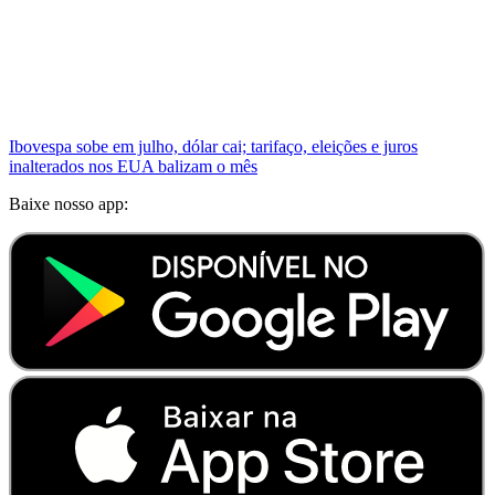
Ibovespa sobe em julho, dólar cai; tarifaço, eleições e juros
inalterados nos EUA balizam o mês
Baixe nosso app: