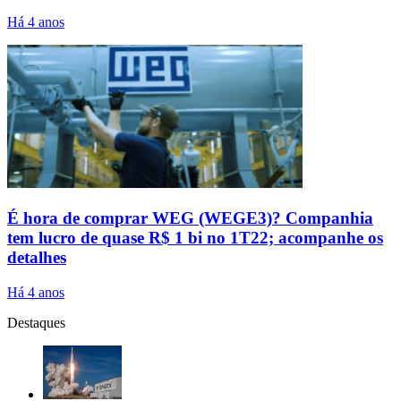
Há 4 anos
É hora de comprar WEG (WEGE3)? Companhia
tem lucro de quase R$ 1 bi no 1T22; acompanhe os
detalhes
Há 4 anos
Destaques