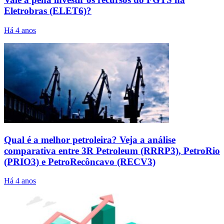
Eletrobras (ELET6)?
Há 4 anos
Qual é a melhor petroleira? Veja a análise
comparativa entre 3R Petroleum (RRRP3), PetroRio
(PRIO3) e PetroRecôncavo (RECV3)
Há 4 anos