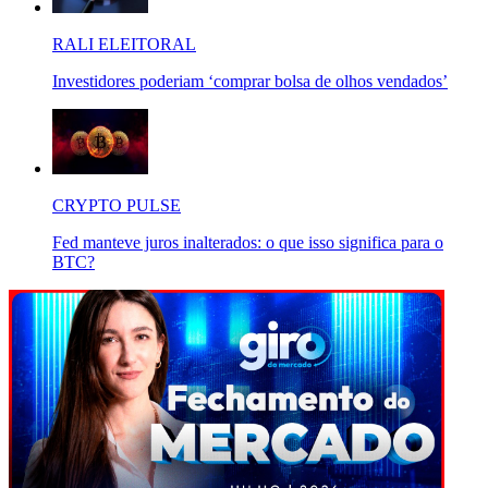
RALI ELEITORAL
Investidores poderiam ‘comprar bolsa de olhos vendados’
CRYPTO PULSE
Fed manteve juros inalterados: o que isso significa para o
BTC?