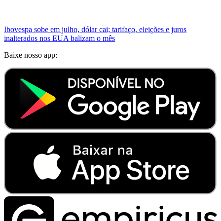
Ibovespa sobe em julho, dólar cai; tarifaço, eleições e juros
inalterados nos EUA balizam o mês
Baixe nosso app: