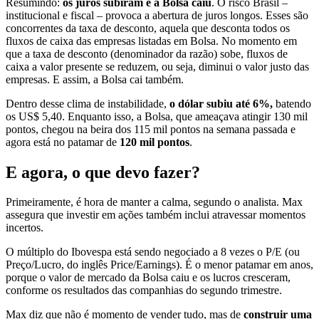
Resumindo:
os juros subiram e a Bolsa caiu
. O risco Brasil –
institucional e fiscal – provoca a abertura de juros longos. Esses são
concorrentes da taxa de desconto, aquela que desconta todos os
fluxos de caixa das empresas listadas em Bolsa. No momento em
que a taxa de desconto (denominador da razão) sobe, fluxos de
caixa a valor presente se reduzem, ou seja, diminui o valor justo das
empresas. E assim, a Bolsa cai também.
Dentro desse clima de instabilidade,
o dólar subiu até 6%,
batendo
os US$ 5,40. Enquanto isso, a Bolsa, que ameaçava atingir 130 mil
pontos, chegou na beira dos 115 mil pontos na semana passada e
agora está no patamar de
120 mil pontos
.
E agora, o que devo fazer?
Primeiramente, é hora de manter a calma, segundo o analista. Max
assegura que investir em ações também inclui atravessar momentos
incertos.
O múltiplo do Ibovespa está sendo negociado a 8 vezes o P/E (ou
Preço/Lucro, do inglês Price/Earnings). É o menor patamar em anos,
porque o valor de mercado da Bolsa caiu e os lucros cresceram,
conforme os resultados das companhias do segundo trimestre.
Max diz que não é momento de vender tudo, mas de
construir uma