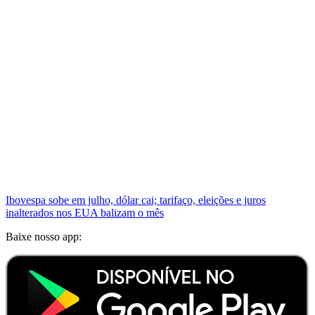
Ibovespa sobe em julho, dólar cai; tarifaço, eleições e juros
inalterados nos EUA balizam o mês
Baixe nosso app: