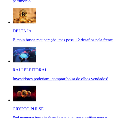
patrimônio
DELTA IA
Bitcoin busca recuperação, mas possui 2 desafios pela frente
RALI ELEITORAL
Investidores poderiam ‘comprar bolsa de olhos vendados’
CRYPTO PULSE
Fed manteve juros inalterados: o que isso significa para o