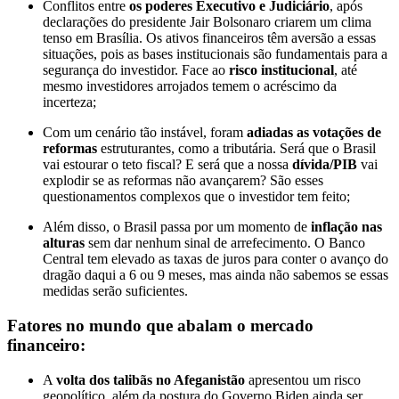
Conflitos entre
os poderes Executivo e Judiciário
, após
declarações do presidente Jair Bolsonaro criarem um clima
tenso em Brasília. Os ativos financeiros têm aversão a essas
situações, pois as bases institucionais são fundamentais para a
segurança do investidor. Face ao
risco institucional
, até
mesmo investidores arrojados temem o acréscimo da
incerteza;
Com um cenário tão instável, foram
adiadas as votações de
reformas
estruturantes, como a tributária. Será que o Brasil
vai estourar o teto fiscal? E será que a nossa
dívida/PIB
vai
explodir se as reformas não avançarem? São esses
questionamentos complexos que o investidor tem feito;
Além disso, o Brasil passa por um momento de
inflação nas
alturas
sem dar nenhum sinal de arrefecimento. O Banco
Central tem elevado as taxas de juros para conter o avanço do
dragão daqui a 6 ou 9 meses, mas ainda não sabemos se essas
medidas serão suficientes.
Fatores no mundo que abalam o mercado
financeiro:
A
volta dos talibãs no Afeganistão
apresentou um risco
geopolítico, além da postura do Governo Biden ainda ser