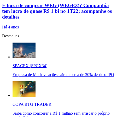
É hora de comprar WEG (WEGE3)? Companhia
tem lucro de quase R$ 1 bi no 1T22; acompanhe os
detalhes
Há 4 anos
Destaques
SPACEX (SPCX34)
Empresa de Musk vê ações caírem cerca de 30% desde o IPO
COPA BTG TRADER
Saiba como concorrer a R$ 1 milhão sem arriscar o próprio