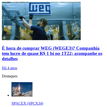
É hora de comprar WEG (WEGE3)? Companhia
tem lucro de quase R$ 1 bi no 1T22; acompanhe os
detalhes
Há 4 anos
Destaques
SPACEX (SPCX34)