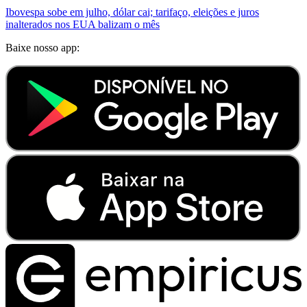
Ibovespa sobe em julho, dólar cai; tarifaço, eleições e juros
inalterados nos EUA balizam o mês
Baixe nosso app: