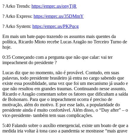
? Arko Trends:
https://emprc.us/onyTjR
? Arko Express:
https://emprc.us/35DMmY
? Arko System:
https://emprc.us/PKPqcg
Em mais um bate-papo trazendo os assuntos mais quentes da
política, Ricardo Mioto recebe Lucas Aragão no Terceiro Turno de
hoje.
0:35 Começando com a pergunta que não que calar: vai ter
impeachment do presidente ?
Lucas diz que no momento, não é provável. Contudo, em suas
palavras, todo presidente brasileiro já entra no cargo sabendo que
existe essa possiblidade, uma vez que foi um mecanismo já usado e
que não resultou em grandes traumas. Continuando nesse assunto,
Ricardo e Aragão comentam sobre os fatores que dificultam a saída
de Bolsonaro. Para que o impeachment ocorra é preciso de
motivação, além do motivo. E por esse lado, a popularidade do
presidente ainda é muito confortável. Além disso, o “Day after” – o
vice-presidente- também tem suas complicações.
5:40 Falando sobre o auxílio emergencial, existe um boato de que a
medida iria voltar à tona caso a pandemia se mostrasse “mais grave