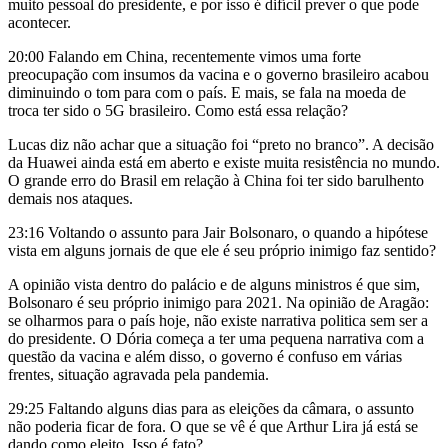
muito pessoal do presidente, e por isso é difícil prever o que pode
acontecer.
20:00 Falando em China, recentemente vimos uma forte
preocupação com insumos da vacina e o governo brasileiro acabou
diminuindo o tom para com o país. E mais, se fala na moeda de
troca ter sido o 5G brasileiro. Como está essa relação?
Lucas diz não achar que a situação foi “preto no branco”. A decisão
da Huawei ainda está em aberto e existe muita resistência no mundo.
O grande erro do Brasil em relação à China foi ter sido barulhento
demais nos ataques.
23:16 Voltando o assunto para Jair Bolsonaro, o quando a hipótese
vista em alguns jornais de que ele é seu próprio inimigo faz sentido?
A opinião vista dentro do palácio e de alguns ministros é que sim,
Bolsonaro é seu próprio inimigo para 2021. Na opinião de Aragão:
se olharmos para o país hoje, não existe narrativa politica sem ser a
do presidente. O Dória começa a ter uma pequena narrativa com a
questão da vacina e além disso, o governo é confuso em várias
frentes, situação agravada pela pandemia.
29:25 Faltando alguns dias para as eleições da câmara, o assunto
não poderia ficar de fora. O que se vê é que Arthur Lira já está se
dando como eleito. Isso é fato?