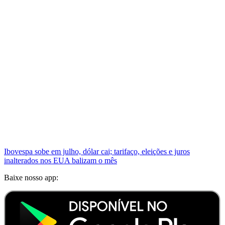
Ibovespa sobe em julho, dólar cai; tarifaço, eleições e juros
inalterados nos EUA balizam o mês
Baixe nosso app: