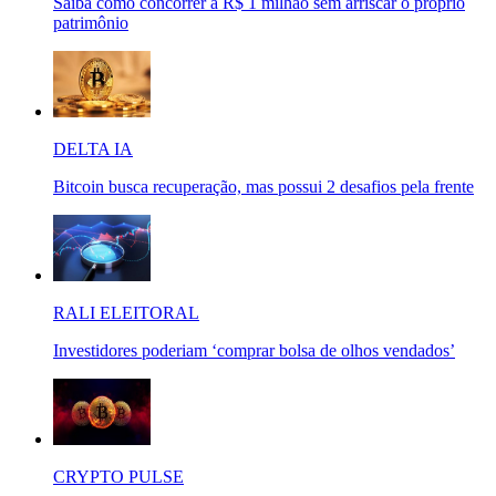
Saiba como concorrer a R$ 1 milhão sem arriscar o próprio
patrimônio
DELTA IA
Bitcoin busca recuperação, mas possui 2 desafios pela frente
RALI ELEITORAL
Investidores poderiam ‘comprar bolsa de olhos vendados’
CRYPTO PULSE