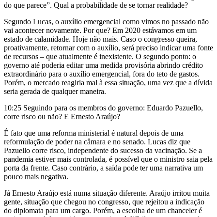
do que parece”. Qual a probabilidade de se tornar realidade?
Segundo Lucas, o auxílio emergencial como vimos no passado não
vai acontecer novamente. Por que? Em 2020 estávamos em um
estado de calamidade. Hoje não mais. Caso o congresso queira,
proativamente, retornar com o auxílio, será preciso indicar uma fonte
de recursos – que atualmente é inexistente. O segundo ponto: o
governo até poderia editar uma medida provisória abrindo crédito
extraordinário para o auxílio emergencial, fora do teto de gastos.
Porém, o mercado reagiria mal à essa situação, uma vez que a dívida
seria gerada de qualquer maneira.
10:25 Seguindo para os membros do governo: Eduardo Pazuello,
corre risco ou não? E Ernesto Araújo?
É fato que uma reforma ministerial é natural depois de uma
reformulação de poder na câmara e no senado. Lucas diz que
Pazuello corre risco, independente do sucesso da vacinação. Se a
pandemia estiver mais controlada, é possível que o ministro saia pela
porta da frente. Caso contrário, a saída pode ter uma narrativa um
pouco mais negativa.
Já Ernesto Araújo está numa situação diferente. Araújo irritou muita
gente, situação que chegou no congresso, que rejeitou a indicação
do diplomata para um cargo. Porém, a escolha de um chanceler é