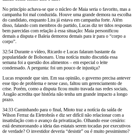
No princípio achava-se que o núcleo de Maia seria o favorito, mas a
campanha foi mal conduzida. Houve uma grande demora na escolha
do candidato, enquanto Lira já estava em campanha forte. Além
disso, falando com membros do partido, Lucas diz ter tidos respostas
bem parecidas com relação à essa situação: Maia personificou
demais a disputa e Baleia demorou demais para ir para o “corpo a
corpo”.
32:54 Durante o vídeo, Ricardo e Lucas falaram bastante da
popularidade de Bolsonaro. Uma notícia muito discutida essa
semana foi a questão dos alimentos – em especial o leite
condensado. A pergunta: foi um pouco de injustiça?
Lucas responde que sim. Em sua opinião, o governo precisa antever
esse tipo de problema e nesse caso, faltou um gerenciamento de
crise. Porém, como a disputa ficou muito travada nas redes sociais,
Aragão acredita que história não tenha um grande impacto a longo
prazo.
34:33 Caminhando para o final, Mioto traz a notícia da saída de
Wilson Ferraz da Eletrobrás e diz ser difícil não relacionar com a
insatisfação com o avanço da privatização. Olhando esse cenário:
está desmoronando a ideia das estatais serem tocadas por executivos
de verdade? O investidor deveria “desistir” ou é muito pessimismo?