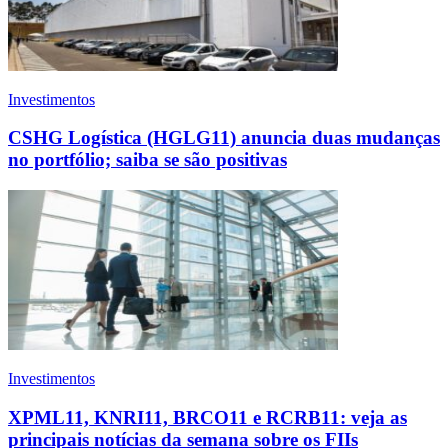
Investimentos
CSHG Logística (HGLG11) anuncia duas mudanças
no portfólio; saiba se são positivas
Investimentos
XPML11, KNRI11, BRCO11 e RCRB11: veja as
principais notícias da semana sobre os FIIs