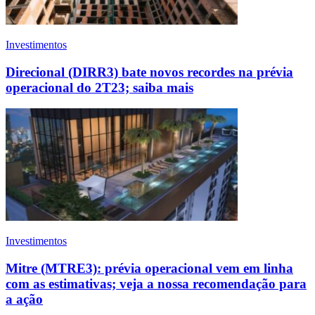
Investimentos
Direcional (DIRR3) bate novos recordes na prévia
operacional do 2T23; saiba mais
Investimentos
Mitre (MTRE3): prévia operacional vem em linha
com as estimativas; veja a nossa recomendação para
a ação