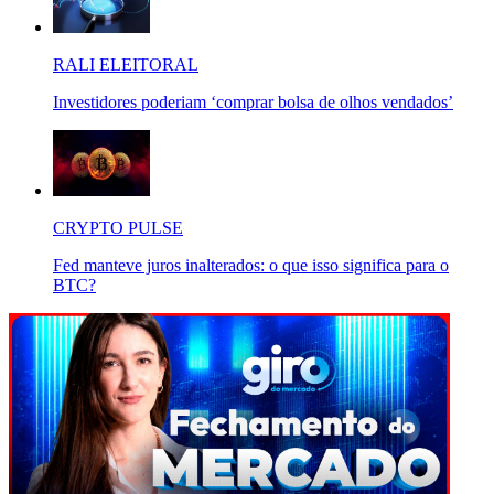
RALI ELEITORAL
Investidores poderiam ‘comprar bolsa de olhos vendados’
CRYPTO PULSE
Fed manteve juros inalterados: o que isso significa para o
BTC?