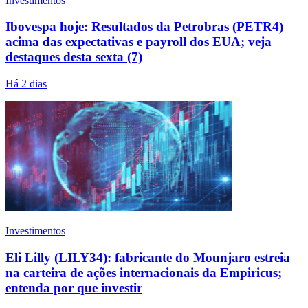
Investimentos
Ibovespa hoje: Resultados da Petrobras (PETR4)
acima das expectativas e payroll dos EUA; veja
destaques desta sexta (7)
Há 2 dias
Investimentos
Eli Lilly (LILY34): fabricante do Mounjaro estreia
na carteira de ações internacionais da Empiricus;
entenda por que investir