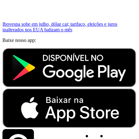
Ibovespa sobe em julho, dólar cai; tarifaço, eleições e juros
inalterados nos EUA balizam o mês
Baixe nosso app: