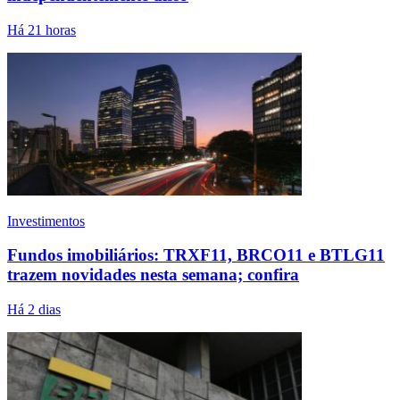
Há 21 horas
Investimentos
Fundos imobiliários: TRXF11, BRCO11 e BTLG11
trazem novidades nesta semana; confira
Há 2 dias