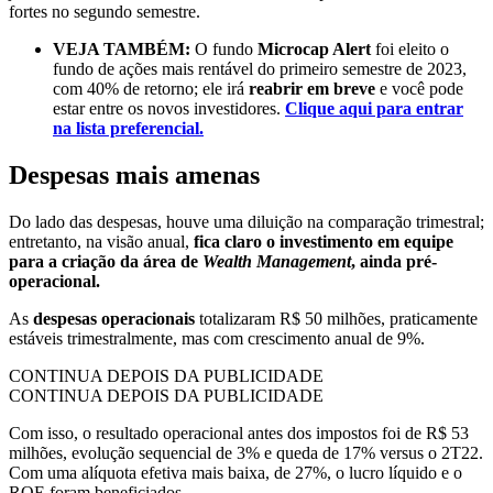
fortes no segundo semestre.
VEJA TAMBÉM:
O fundo
Microcap Alert
foi eleito o
fundo de ações mais rentável do primeiro semestre de 2023,
com 40% de retorno; ele irá
reabrir em breve
e você pode
estar entre os novos investidores.
Clique aqui para entrar
na lista preferencial.
Despesas mais amenas
Do lado das despesas, houve uma diluição na comparação trimestral;
entretanto, na visão anual,
fica claro o investimento em equipe
para a criação da área de
Wealth Management
, ainda pré-
operacional.
As
despesas operacionais
totalizaram R$ 50 milhões, praticamente
estáveis trimestralmente, mas com crescimento anual de 9%.
CONTINUA DEPOIS DA PUBLICIDADE
CONTINUA DEPOIS DA PUBLICIDADE
Com isso, o resultado operacional antes dos impostos foi de R$ 53
milhões, evolução sequencial de 3% e queda de 17% versus o 2T22.
Com uma alíquota efetiva mais baixa, de 27%, o lucro líquido e o
ROE foram beneficiados.