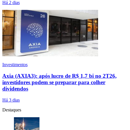
Há 2 dias
Investimentos
Axia (AXIA3): após lucro de R$ 1,7 bi no 2T26,
investidores podem se preparar para colher
dividendos
Há 3 dias
Destaques