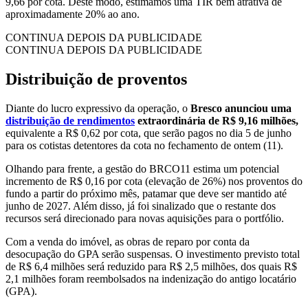
9,66 por cota. Deste modo, estimamos uma TIR bem atrativa de
aproximadamente 20% ao ano.
CONTINUA DEPOIS DA PUBLICIDADE
CONTINUA DEPOIS DA PUBLICIDADE
Distribuição de proventos
Diante do lucro expressivo da operação, o
Bresco anunciou uma
distribuição de rendimentos
extraordinária de R$ 9,16 milhões,
equivalente a R$ 0,62 por cota, que serão pagos no dia 5 de junho
para os cotistas detentores da cota no fechamento de ontem (11).
Olhando para frente, a gestão do BRCO11 estima um potencial
incremento de R$ 0,16 por cota (elevação de 26%) nos proventos do
fundo a partir do próximo mês, patamar que deve ser mantido até
junho de 2027. Além disso, já foi sinalizado que o restante dos
recursos será direcionado para novas aquisições para o portfólio.
Com a venda do imóvel, as obras de reparo por conta da
desocupação do GPA serão suspensas. O investimento previsto total
de R$ 6,4 milhões será reduzido para R$ 2,5 milhões, dos quais R$
2,1 milhões foram reembolsados na indenização do antigo locatário
(GPA).