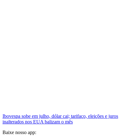
Ibovespa sobe em julho, dólar cai; tarifaço, eleições e juros
inalterados nos EUA balizam o mês
Baixe nosso app: