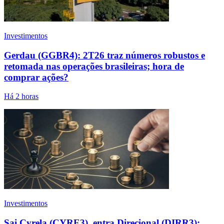
Investimentos
Gerdau (GGBR4): 2T26 traz números robustos e
retomada nas operações brasileiras; hora de
comprar ações?
Há 2 horas
Investimentos
Sai Cyrela (CYRE3), entra Direcional (DIRR3):