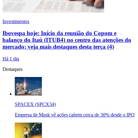
Investimentos
Ibovespa hoje: Início da reunião do Copom e
balanço do Itaú (ITUB4) no centro das atenções do
mercado; veja mais destaques desta terça (4)
Há 1 dia
Destaques
SPACEX (SPCX34)
Empresa de Musk vê ações caírem cerca de 30% desde o IPO