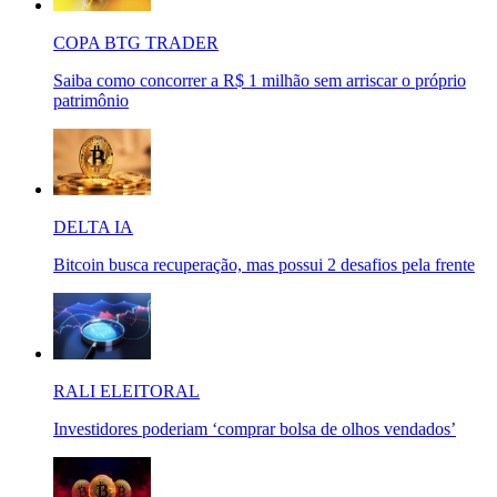
COPA BTG TRADER
Saiba como concorrer a R$ 1 milhão sem arriscar o próprio
patrimônio
DELTA IA
Bitcoin busca recuperação, mas possui 2 desafios pela frente
RALI ELEITORAL
Investidores poderiam ‘comprar bolsa de olhos vendados’