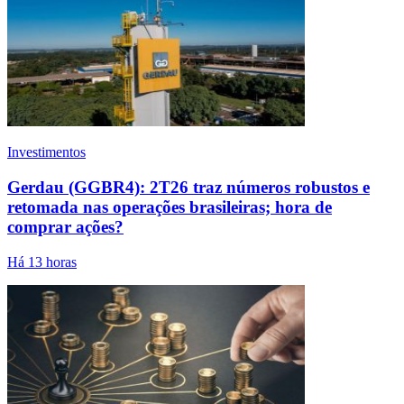
Investimentos
Gerdau (GGBR4): 2T26 traz números robustos e
retomada nas operações brasileiras; hora de
comprar ações?
Há 13 horas