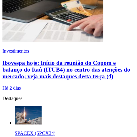
Investimentos
Ibovespa hoje: Início da reunião do Copom e
balanço do Itaú (ITUB4) no centro das atenções do
mercado; veja mais destaques desta terça (4)
Há 2 dias
Destaques
SPACEX (SPCX34)