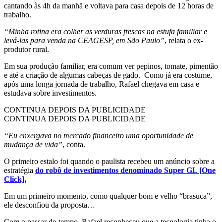
cantando às 4h da manhã e voltava para casa depois de 12 horas de
trabalho.
“Minha rotina era colher as verduras frescas na estufa familiar e
levá-las para venda na CEAGESP, em São Paulo”
, relata o ex-
produtor rural.
Em sua produção familiar, era comum ver pepinos, tomate, pimentão
e até a criação de algumas cabeças de gado. Como já era costume,
após uma longa jornada de trabalho, Rafael chegava em casa e
estudava sobre investimentos.
CONTINUA DEPOIS DA PUBLICIDADE
CONTINUA DEPOIS DA PUBLICIDADE
“Eu enxergava no mercado financeiro uma oportunidade de
mudança de vida”
, conta.
O primeiro estalo foi quando o paulista recebeu um anúncio sobre a
estratégia
do robô de investimentos denominado Super GL [One
Click].
Em um primeiro momento, como qualquer bom e velho “brasuca”,
ele desconfiou da proposta…
Com o passar do tempo, Rafael reconheceu que a tecnologia tinha o