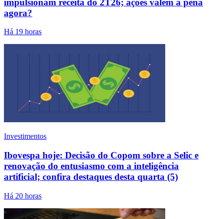
impulsionam receita do 2T26; ações valem a pena
agora?
Há 19 horas
Investimentos
Ibovespa hoje: Decisão do Copom sobre a Selic e
renovação do entusiasmo com a inteligência
artificial; confira destaques desta quarta (5)
Há 20 horas