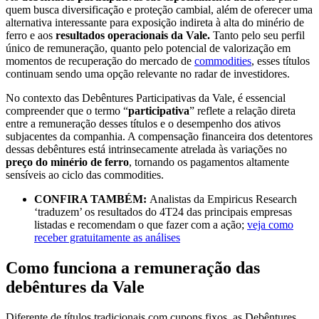
quem busca diversificação e proteção cambial, além de oferecer uma
alternativa interessante para exposição indireta à alta do minério de
ferro e aos
resultados operacionais da Vale.
Tanto pelo seu perfil
único de remuneração, quanto pelo potencial de valorização em
momentos de recuperação do mercado de
commodities
, esses títulos
continuam sendo uma opção relevante no radar de investidores.
No contexto das Debêntures Participativas da Vale, é essencial
compreender que o termo “
participativa
” reflete a relação direta
entre a remuneração desses títulos e o desempenho dos ativos
subjacentes da companhia. A compensação financeira dos detentores
dessas debêntures está intrinsecamente atrelada às variações no
preço do minério de ferro
, tornando os pagamentos altamente
sensíveis ao ciclo das commodities.
CONFIRA TAMBÉM:
Analistas da Empiricus Research
‘traduzem’ os resultados do 4T24 das principais empresas
listadas e recomendam o que fazer com a ação;
veja como
receber gratuitamente as análises
Como funciona a remuneração das
debêntures da Vale
Diferente de títulos tradicionais com cupons fixos, as Debêntures