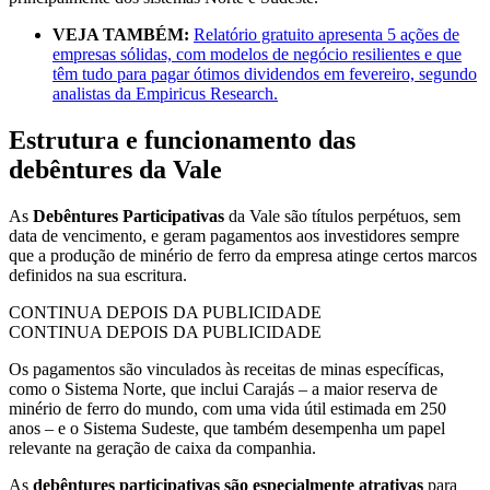
VEJA TAMBÉM:
Relatório gratuito apresenta 5 ações de
empresas sólidas, com modelos de negócio resilientes e que
têm tudo para pagar ótimos dividendos em fevereiro, segundo
analistas da Empiricus Research.
Estrutura e funcionamento das
debêntures da Vale
As
Debêntures Participativas
da Vale são títulos perpétuos, sem
data de vencimento, e geram pagamentos aos investidores sempre
que a produção de minério de ferro da empresa atinge certos marcos
definidos na sua escritura.
CONTINUA DEPOIS DA PUBLICIDADE
CONTINUA DEPOIS DA PUBLICIDADE
Os pagamentos são vinculados às receitas de minas específicas,
como o Sistema Norte, que inclui Carajás – a maior reserva de
minério de ferro do mundo, com uma vida útil estimada em 250
anos – e o Sistema Sudeste, que também desempenha um papel
relevante na geração de caixa da companhia.
As
debêntures participativas são especialmente atrativas
para