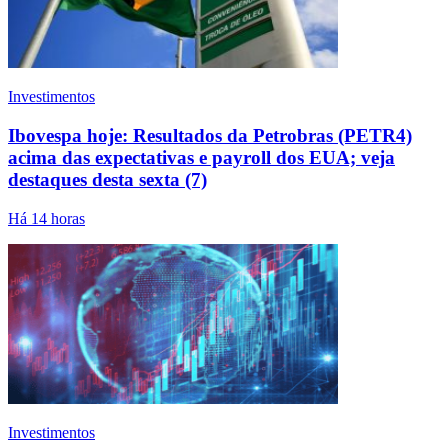
Investimentos
Ibovespa hoje: Resultados da Petrobras (PETR4)
acima das expectativas e payroll dos EUA; veja
destaques desta sexta (7)
Há 14 horas
Investimentos