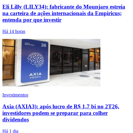
Eli Lilly (LILY34): fabricante do Mounjaro estreia
na carteira de ações internacionais da Empiricus;
entenda por que investir
Há 14 horas
Investimentos
Axia (AXIA3): após lucro de R$ 1,7 bi no 2T26,
investidores podem se preparar para colher
dividendos
Há 1 dia