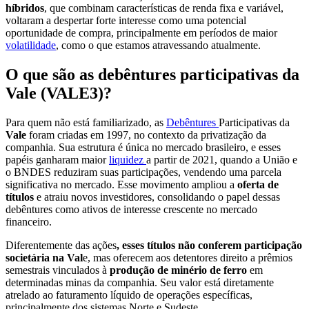
híbridos
, que combinam características de renda fixa e variável,
voltaram a despertar forte interesse como uma potencial
oportunidade de compra, principalmente em períodos de maior
volatilidade
, como o que estamos atravessando atualmente.
O que são as debêntures participativas da
Vale (VALE3)?
Para quem não está familiarizado, as
Debêntures
Participativas da
Vale
foram criadas em 1997, no contexto da privatização da
companhia. Sua estrutura é única no mercado brasileiro, e esses
papéis ganharam maior
liquidez
a partir de 2021, quando a União e
o BNDES reduziram suas participações, vendendo uma parcela
significativa no mercado. Esse movimento ampliou a
oferta de
títulos
e atraiu novos investidores, consolidando o papel dessas
debêntures como ativos de interesse crescente no mercado
financeiro.
Diferentemente das ações
, esses títulos não conferem participação
societária na Val
e, mas oferecem aos detentores direito a prêmios
semestrais vinculados à
produção de minério de ferro
em
determinadas minas da companhia. Seu valor está diretamente
atrelado ao faturamento líquido de operações específicas,
principalmente dos sistemas Norte e Sudeste.