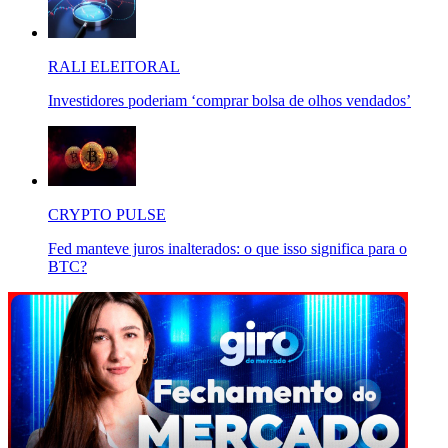
RALI ELEITORAL
Investidores poderiam ‘comprar bolsa de olhos vendados’
CRYPTO PULSE
Fed manteve juros inalterados: o que isso significa para o
BTC?