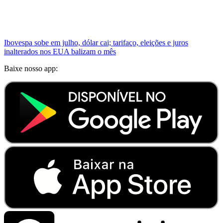
Ibovespa sobe em julho, dólar cai; tarifaço, eleições e juros
inalterados nos EUA balizam o mês
Baixe nosso app: