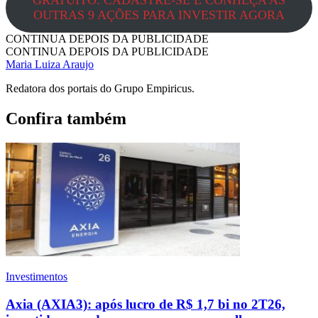
GRATUITO: CADASTRE-SE E CONHEÇA AS
OUTRAS 9 AÇÕES PARA INVESTIR AGORA
CONTINUA DEPOIS DA PUBLICIDADE
CONTINUA DEPOIS DA PUBLICIDADE
Maria Luiza Araujo
Redatora dos portais do Grupo Empiricus.
Confira também
Investimentos
Axia (AXIA3): após lucro de R$ 1,7 bi no 2T26,