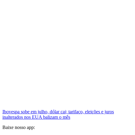
Ibovespa sobe em julho, dólar cai; tarifaço, eleições e juros
inalterados nos EUA balizam o mês
Baixe nosso app: