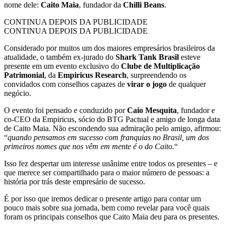
nome dele:
Caito Maia
, fundador da
Chilli Beans
.
CONTINUA DEPOIS DA PUBLICIDADE
CONTINUA DEPOIS DA PUBLICIDADE
Considerado por muitos um dos maiores empresários brasileiros da
atualidade, o também ex-jurado do
Shark Tank Brasil
esteve
presente em um evento exclusivo do
Clube de Multiplicação
Patrimonial
, da
Empiricus Research
, surpreendendo os
convidados com conselhos capazes de
virar o jogo
de qualquer
negócio.
O evento foi pensado e conduzido por
Caio Mesquita
, fundador e
co-CEO da Empiricus, sócio do BTG Pactual e amigo de longa data
de Caito Maia. Não escondendo sua admiração pelo amigo, afirmou:
“
quando pensamos em sucesso com franquias no Brasil, um dos
primeiros nomes que nos vêm em mente é o do Caito.
“
Isso fez despertar um interesse unânime entre todos os presentes – e
que merece ser compartilhado para o maior número de pessoas: a
história por trás deste empresário de sucesso.
É por isso que iremos dedicar o presente artigo para contar um
pouco mais sobre sua jornada, bem como revelar para você quais
foram os principais conselhos que Caito Maia deu para os presentes.