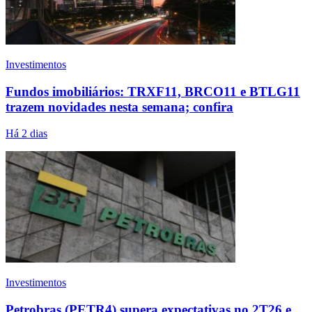
Investimentos
Fundos imobiliários: TRXF11, BRCO11 e BTLG11
trazem novidades nesta semana; confira
Há 2 dias
Investimentos
Petrobras (PETR4) supera expectativas no 2T26 e