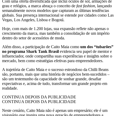
Com uma oferta diversificada que inclui óculos de sol, armações de
grau e relógios, a marca abraça o conceito de
fast fashion
, lançando
semanalmente novos modelos que capturam as últimas tendências
globais. Sua presença internacional se estende por cidades como Las
Vegas, Los Angeles, Lisboa e Bogotá.
Hoje, com mais de 1.200 lojas, sua expansão reflete não apenas o
crescimento da marca, mas também a consolidação de um império
dentro do setor de acessórios de moda.
Além disso, a participação de Caito Maia como
um dos “tubarões”
no programa Shark Tank Brasil
evidencia seu papel de mentor e
influenciador, onde compartilha suas experiências e insights sobre o
mercado, bem como estratégias efetivas para empreendedores.
A trajetória de Caito Maia e o sucesso estrondoso da Chilli Beans
são, portanto, mais que uma história de negócios bem-sucedidos –
são um testemunho da capacidade de sonhar grande, desafiar
expectativas e, acima de tudo, transformar um grande projeto em
realidade.
CONTINUA DEPOIS DA PUBLICIDADE
CONTINUA DEPOIS DA PUBLICIDADE
Neste cenário, Caito Maia não é apenas um empresário; ele é um
visionário que inspira uma nova geração de empreendedores a