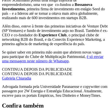
Pierre Schurmann possui uma longa trajetória de
empreendedorismo, uma vez que co-fundou a
Bossanova
Investimentos
, primeira firma de investimento em estágio Seed do
país – e a liderou até se tornar a oitava mais ativa globalmente,
realizando mais de 600 investimentos em startups B2B.
Além disso, esteve à frente das primeiras iniciativas de Venture Debt
(SP Ventures) e fundo de investimento anjo no Brasil. Também é ex-
CEO e co-fundador do
Experience Club
, o principal clube de
networking B2B do Brasil, e da Conectis Experience Marketing, a
primeira agência de marketing de experiência do país.
Se quiser saber em primeira mão assim que abrirem novas vagas
para participar do Clube de Multiplicação Patrimonial,
é só enviar
uma mensagem neste número de Whatsapp
.
CONTINUA DEPOIS DA PUBLICIDADE
CONTINUA DEPOIS DA PUBLICIDADE
Gabriela Chiaradia
Advogada formada pela Universidade Paranaense e copywriter com
passagem por 2W Energia e Estratégia Educacional. Atualmente,
escreve para os portais Empiricus, Seu Dinheiro e MoneyTimes.
Confira também