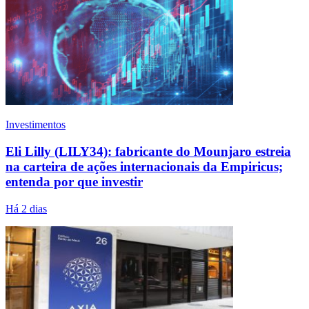
Investimentos
Eli Lilly (LILY34): fabricante do Mounjaro estreia
na carteira de ações internacionais da Empiricus;
entenda por que investir
Há 2 dias