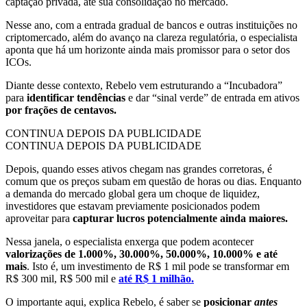
captação privada, até sua consolidação no mercado.
Nesse ano, com a entrada gradual de bancos e outras instituições no
criptomercado, além do avanço na clareza regulatória, o especialista
aponta que há um horizonte ainda mais promissor para o setor dos
ICOs.
Diante desse contexto, Rebelo vem estruturando a “Incubadora”
para
identificar tendências
e dar “sinal verde” de entrada em ativos
por frações de centavos.
CONTINUA DEPOIS DA PUBLICIDADE
CONTINUA DEPOIS DA PUBLICIDADE
Depois, quando esses ativos chegam nas grandes corretoras, é
comum que os preços subam em questão de horas ou dias. Enquanto
a demanda do mercado global gera um choque de liquidez,
investidores que estavam previamente posicionados podem
aproveitar para
capturar lucros potencialmente ainda maiores.
Nessa janela, o especialista enxerga que podem acontecer
valorizações de 1.000%, 30.000%, 50.000%, 10.000% e até
mais
. Isto é, um investimento de R$ 1 mil pode se transformar em
R$ 300 mil, R$ 500 mil e
até R$ 1 milhão.
O importante aqui, explica Rebelo, é saber se
posicionar
antes