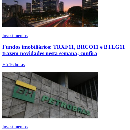
Investimentos
Fundos imobiliários: TRXF11, BRCO11 e BTLG11
trazem novidades nesta semana; confira
Há 16 horas
Investimentos