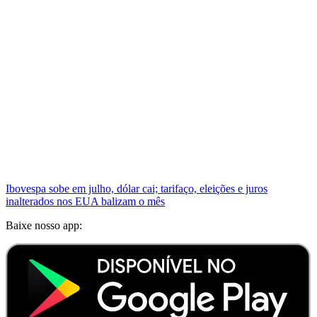
Ibovespa sobe em julho, dólar cai; tarifaço, eleições e juros
inalterados nos EUA balizam o mês
Baixe nosso app: