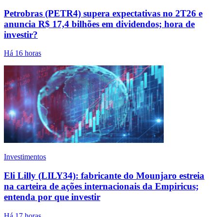
Petrobras (PETR4) supera expectativas no 2T26 e
anuncia R$ 17,4 bilhões em dividendos; hora de
investir?
Há 16 horas
Investimentos
Eli Lilly (LILY34): fabricante do Mounjaro estreia
na carteira de ações internacionais da Empiricus;
entenda por que investir
Há 17 horas