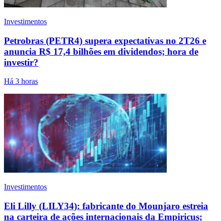
Investimentos
Petrobras (PETR4) supera expectativas no 2T26 e
anuncia R$ 17,4 bilhões em dividendos; hora de
investir?
Há 3 horas
Investimentos
Eli Lilly (LILY34): fabricante do Mounjaro estreia
na carteira de ações internacionais da Empiricus;