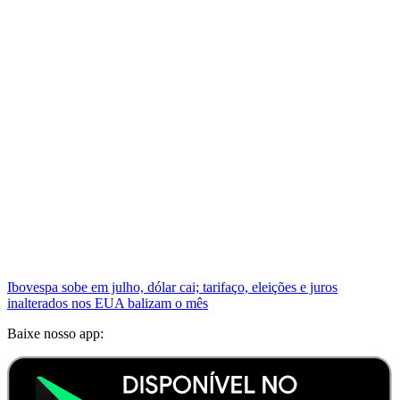
Ibovespa sobe em julho, dólar cai; tarifaço, eleições e juros
inalterados nos EUA balizam o mês
Baixe nosso app: