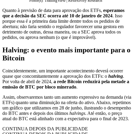
Fonte(s): TradingView | Reflexivity Research
Quanto à previsão de data para aprovação dos ETFs,
esperamos
que a decisão da SEC ocorra até 10 de janeiro de 2024
. Isso
porque essa é a primeira data limite dentre todos os pedidos de
abertura; não faria sentido o regulador favorecer uma gestora em
detrimento de outras, dessa maneira, ou a SEC aprova todos os
pedidos, ou aprova nenhum (o que é improvável).
Halving: o evento mais importante para o
Bitcoin
Coincidentemente, um importante acontecimento deverá ocorrer
quase que concomitantemente a aprovação dos ETFs: o
halving
.
Por volta de abril de 2024,
a rede Bitcoin reduzirá pela metade a
emissão de BTC por bloco minerado
.
Assim, observaremos tanto um aumento expressivo na demanda (via
ETFs) quanto uma diminuição na oferta do ativo. Abaixo, repetimos
um gráfico que utilizamos em 28 de junho, ilustrando o desempenho
do BTC antes e depois dos últimos
halvings
. Até então, o preço
atual do BTC está alinhado com a expectativa para o final de 2023.
CONTINUA DEPOIS DA PUBLICIDADE