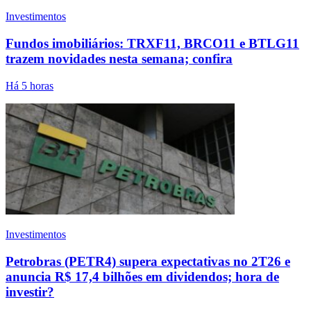
Investimentos
Fundos imobiliários: TRXF11, BRCO11 e BTLG11
trazem novidades nesta semana; confira
Há 5 horas
Investimentos
Petrobras (PETR4) supera expectativas no 2T26 e
anuncia R$ 17,4 bilhões em dividendos; hora de
investir?