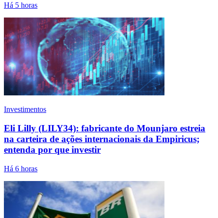
Há 5 horas
Investimentos
Eli Lilly (LILY34): fabricante do Mounjaro estreia
na carteira de ações internacionais da Empiricus;
entenda por que investir
Há 6 horas