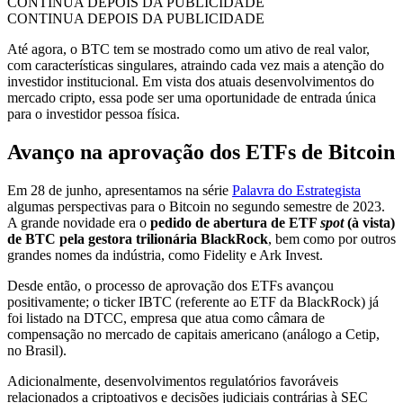
CONTINUA DEPOIS DA PUBLICIDADE
CONTINUA DEPOIS DA PUBLICIDADE
Até agora, o BTC tem se mostrado como um ativo de real valor,
com características singulares, atraindo cada vez mais a atenção do
investidor institucional. Em vista dos atuais desenvolvimentos do
mercado cripto, essa pode ser uma oportunidade de entrada única
para o investidor pessoa física.
Avanço na aprovação dos ETFs de Bitcoin
Em 28 de junho, apresentamos na série
Palavra do Estrategista
algumas perspectivas para o Bitcoin no segundo semestre de 2023.
A grande novidade era o
pedido de abertura de ETF
spot
(à vista)
de BTC pela gestora trilionária BlackRock
, bem como por outros
grandes nomes da indústria, como Fidelity e Ark Invest.
Desde então, o processo de aprovação dos ETFs avançou
positivamente; o ticker IBTC (referente ao ETF da BlackRock) já
foi listado na DTCC, empresa que atua como câmara de
compensação no mercado de capitais americano (análogo a Cetip,
no Brasil).
Adicionalmente, desenvolvimentos regulatórios favoráveis
relacionados a criptoativos e decisões judiciais contrárias à SEC