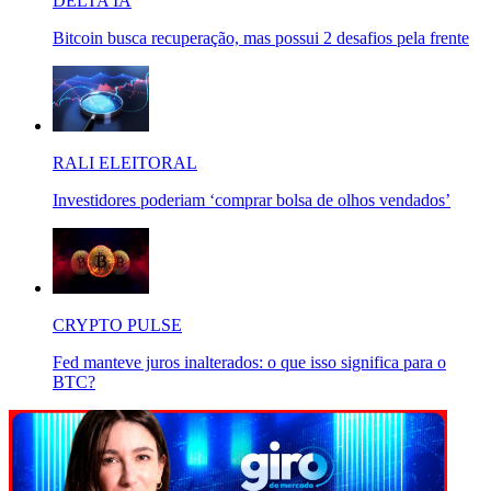
DELTA IA
Bitcoin busca recuperação, mas possui 2 desafios pela frente
RALI ELEITORAL
Investidores poderiam ‘comprar bolsa de olhos vendados’
CRYPTO PULSE
Fed manteve juros inalterados: o que isso significa para o
BTC?