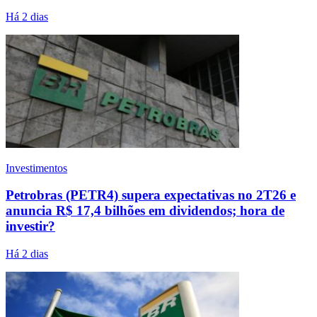
Há 2 dias
Investimentos
Petrobras (PETR4) supera expectativas no 2T26 e
anuncia R$ 17,4 bilhões em dividendos; hora de
investir?
Há 2 dias