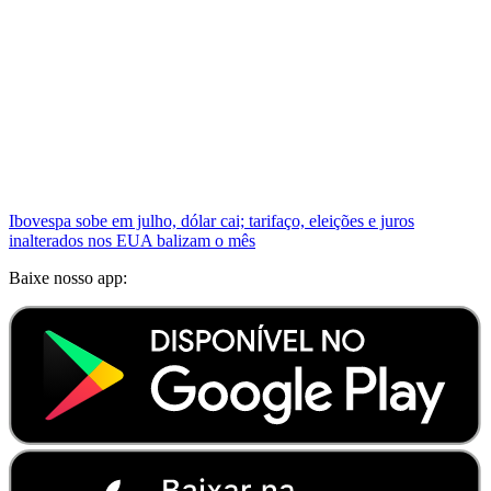
Ibovespa sobe em julho, dólar cai; tarifaço, eleições e juros
inalterados nos EUA balizam o mês
Baixe nosso app: