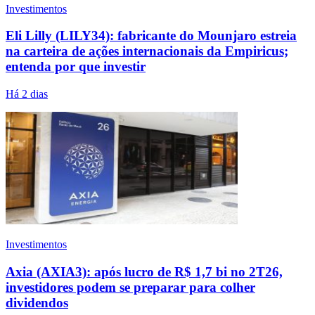
Investimentos
Eli Lilly (LILY34): fabricante do Mounjaro estreia
na carteira de ações internacionais da Empiricus;
entenda por que investir
Há 2 dias
Investimentos
Axia (AXIA3): após lucro de R$ 1,7 bi no 2T26,
investidores podem se preparar para colher
dividendos