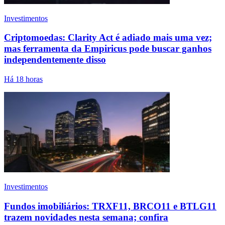
Investimentos
Criptomoedas: Clarity Act é adiado mais uma vez;
mas ferramenta da Empiricus pode buscar ganhos
independentemente disso
Há 18 horas
Investimentos
Fundos imobiliários: TRXF11, BRCO11 e BTLG11
trazem novidades nesta semana; confira