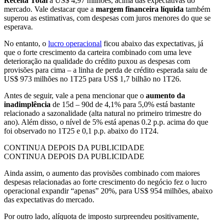
Receita Total
a US$ 4,97 milhões, acima das expectativas do
mercado. Vale destacar que a
margem financeira líquida
também
superou as estimativas, com despesas com juros menores do que se
esperava.
No entanto, o
lucro operacional
ficou abaixo das expectativas, já
que o forte crescimento da carteira combinado com uma leve
deterioração na qualidade do crédito puxou as despesas com
provisões para cima – a linha de perda de crédito esperada saiu de
US$ 973 milhões no 1T25 para US$ 1,7 bilhão no 1T26.
Antes de seguir, vale a pena mencionar que o
aumento da
inadimplência
de 15d – 90d de 4,1% para 5,0% está bastante
relacionado a sazonalidade (alta natural no primeiro trimestre do
ano). Além disso, o nível de 5% está apenas 0.2 p.p. acima do que
foi observado no 1T25 e 0,1 p.p. abaixo do 1T24.
CONTINUA DEPOIS DA PUBLICIDADE
CONTINUA DEPOIS DA PUBLICIDADE
Ainda assim, o aumento das provisões combinado com maiores
despesas relacionadas ao forte crescimento do negócio fez o lucro
operacional expandir “apenas” 20%, para US$ 954 milhões, abaixo
das expectativas do mercado.
Por outro lado, alíquota de imposto surpreendeu positivamente,