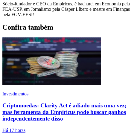
Sócio-fundador e CEO da Empiricus, é bacharel em Economia pela
FEA-USP, em Jornalismo pela Cásper Líbero e mestre em Finanças
pela FGV-EESP.
Confira também
Investimentos
Criptomoedas: Clarity Act é adiado mais uma vez;
mas ferramenta da Empiricus pode buscar ganhos
independentemente disso
Há 17 horas