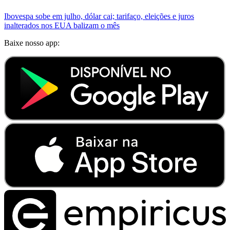
Ibovespa sobe em julho, dólar cai; tarifaço, eleições e juros
inalterados nos EUA balizam o mês
Baixe nosso app: