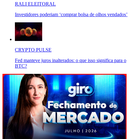
RALI ELEITORAL
Investidores poderiam ‘comprar bolsa de olhos vendados’
CRYPTO PULSE
Fed manteve juros inalterados: o que isso significa para o
BTC?