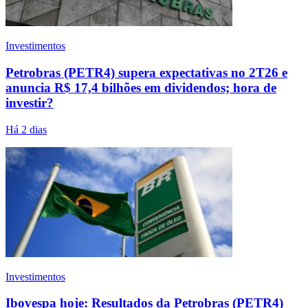
Investimentos
Petrobras (PETR4) supera expectativas no 2T26 e
anuncia R$ 17,4 bilhões em dividendos; hora de
investir?
Há 2 dias
Investimentos
Ibovespa hoje: Resultados da Petrobras (PETR4)