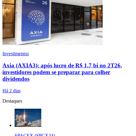
Investimentos
Axia (AXIA3): após lucro de R$ 1,7 bi no 2T26,
investidores podem se preparar para colher
dividendos
Há 2 dias
Destaques
SPACEX (SPCX34)