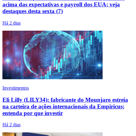
acima das expectativas e payroll dos EUA; veja
destaques desta sexta (7)
Há 2 dias
Investimentos
Eli Lilly (LILY34): fabricante do Mounjaro estreia
na carteira de ações internacionais da Empiricus;
entenda por que investir
Há 2 dias