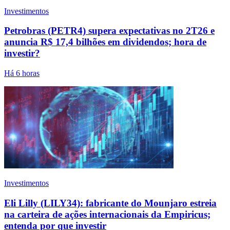
Investimentos
Petrobras (PETR4) supera expectativas no 2T26 e
anuncia R$ 17,4 bilhões em dividendos; hora de
investir?
Há 6 horas
Investimentos
Eli Lilly (LILY34): fabricante do Mounjaro estreia
na carteira de ações internacionais da Empiricus;
entenda por que investir