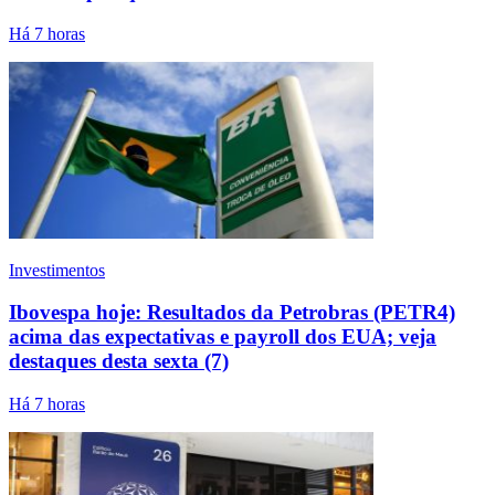
Há 7 horas
Investimentos
Ibovespa hoje: Resultados da Petrobras (PETR4)
acima das expectativas e payroll dos EUA; veja
destaques desta sexta (7)
Há 7 horas