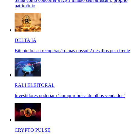
Saiba como concorrer a R$ 1 milhão sem arriscar o próprio
patrimônio
DELTA IA
Bitcoin busca recuperação, mas possui 2 desafios pela frente
RALI ELEITORAL
Investidores poderiam ‘comprar bolsa de olhos vendados’
CRYPTO PULSE