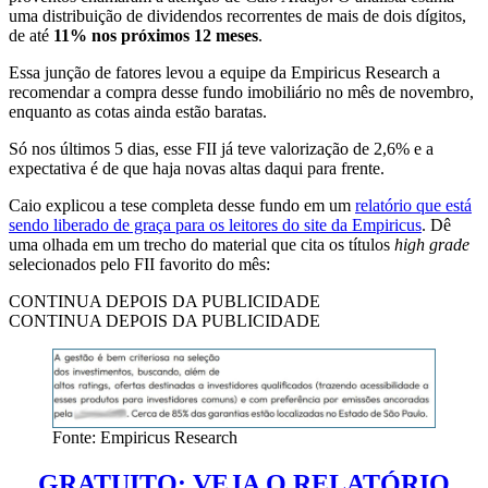
uma distribuição de dividendos recorrentes de mais de dois dígitos,
de até
11% nos próximos 12 meses
.
Essa junção de fatores levou a equipe da Empiricus Research a
recomendar a compra desse fundo imobiliário no mês de novembro,
enquanto as cotas ainda estão baratas.
Só nos últimos 5 dias, esse FII já teve valorização de 2,6% e a
expectativa é de que haja novas altas daqui para frente.
Caio explicou a tese completa desse fundo em um
relatório que está
sendo liberado de graça para os leitores do site da Empiricus
. Dê
uma olhada em um trecho do material que cita os títulos
high grade
selecionados pelo FII favorito do mês:
CONTINUA DEPOIS DA PUBLICIDADE
CONTINUA DEPOIS DA PUBLICIDADE
Fonte: Empiricus Research
GRATUITO: VEJA O RELATÓRIO