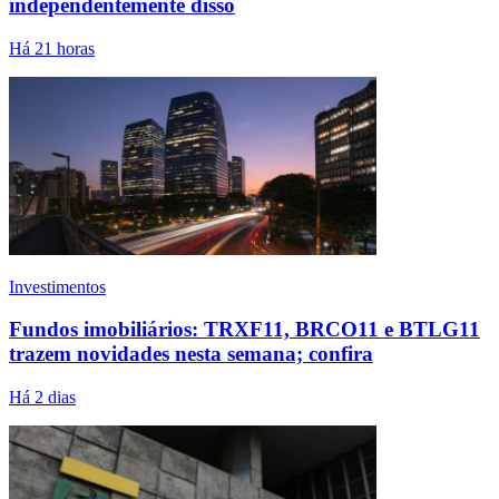
independentemente disso
Há 21 horas
Investimentos
Fundos imobiliários: TRXF11, BRCO11 e BTLG11
trazem novidades nesta semana; confira
Há 2 dias