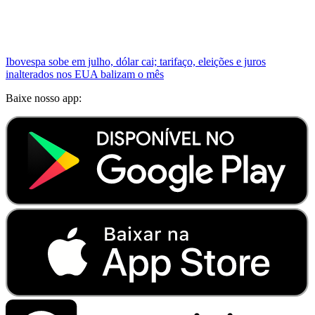
Ibovespa sobe em julho, dólar cai; tarifaço, eleições e juros
inalterados nos EUA balizam o mês
Baixe nosso app: