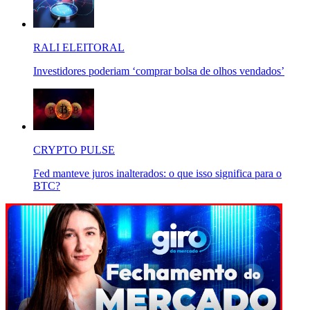
RALI ELEITORAL
Investidores poderiam ‘comprar bolsa de olhos vendados’
CRYPTO PULSE
Fed manteve juros inalterados: o que isso significa para o
BTC?