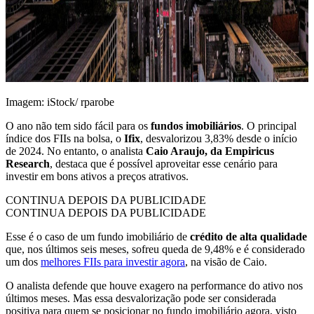
Imagem: iStock/ rparobe
O ano não tem sido fácil para os
fundos imobiliários
. O principal
índice dos FIIs na bolsa, o
Ifix
, desvalorizou 3,83% desde o início
de 2024. No entanto, o analista
Caio Araujo, da Empiricus
Research
, destaca que é possível aproveitar esse cenário para
investir em bons ativos a preços atrativos.
CONTINUA DEPOIS DA PUBLICIDADE
CONTINUA DEPOIS DA PUBLICIDADE
Esse é o caso de um fundo imobiliário de
crédito de alta qualidade
que, nos últimos seis meses, sofreu queda de 9,48% e é considerado
um dos
melhores FIIs para investir agora
, na visão de Caio.
O analista defende que houve exagero na performance do ativo nos
últimos meses. Mas essa desvalorização pode ser considerada
positiva para quem se posicionar no fundo imobiliário agora, visto