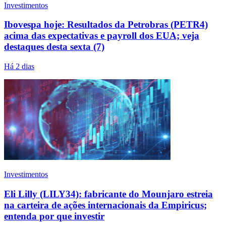
Investimentos
Ibovespa hoje: Resultados da Petrobras (PETR4)
acima das expectativas e payroll dos EUA; veja
destaques desta sexta (7)
Há 2 dias
Investimentos
Eli Lilly (LILY34): fabricante do Mounjaro estreia
na carteira de ações internacionais da Empiricus;
entenda por que investir