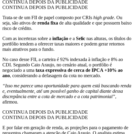
CONTINUA DEPOIS DA PUBLICIDADE
CONTINUA DEPOIS DA PUBLICIDADE
Trata-se de um FII de papel composto por CRIs
high grade
. Ou
seja, são ativos de
renda fixa
de alta qualidade e que possuem baixo
risco de crédito.
Com as incertezas sobre a
inflação
e a
Selic
nas alturas, os títulos do
portfólio tendem a oferecer taxas maiores e podem gerar retornos
mais atrativos para o fundo.
No caso desse FII, a carteira é 92% indexada à inflação e 8% ao
CDI. Segundo Caio Araujo, no cenário atual, o portfólio é
negociado a uma
taxa expressiva de cerca de IPCA +10% ao
ano
, considerando a defasagem da cota no mercado.
“Isso me parece uma oportunidade para quem está buscando renda
e, eventualmente, até um possível ganho de capital diante dessa
discrepância entre a cota de mercado e a cota patrimonial”
,
afirmou.
CONTINUA DEPOIS DA PUBLICIDADE
CONTINUA DEPOIS DA PUBLICIDADE
E por falar em geração de renda, as projeções para o pagamento de
proventos chamaram a atenção de Caio Araujo. O analista estima