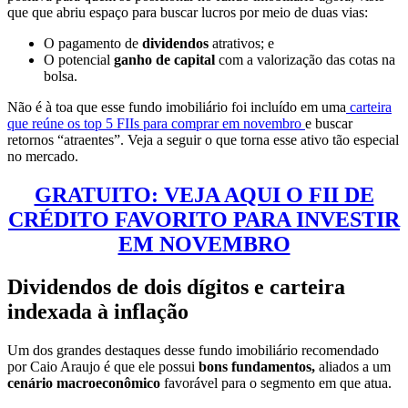
que que abriu espaço para buscar lucros por meio de duas vias:
O pagamento de
dividendos
atrativos; e
O potencial
ganho de capital
com a valorização das cotas na
bolsa.
Não é à toa que esse fundo imobiliário foi incluído em uma
carteira
que reúne os top 5 FIIs para comprar em novembro
e buscar
retornos “atraentes”. Veja a seguir o que torna esse ativo tão especial
no mercado.
GRATUITO: VEJA AQUI O FII DE
CRÉDITO FAVORITO PARA INVESTIR
EM NOVEMBRO
Dividendos de dois dígitos e carteira
indexada à inflação
Um dos grandes destaques desse fundo imobiliário recomendado
por Caio Araujo é que ele possui
bons fundamentos,
aliados a um
cenário macroeconômico
favorável para o segmento em que atua.