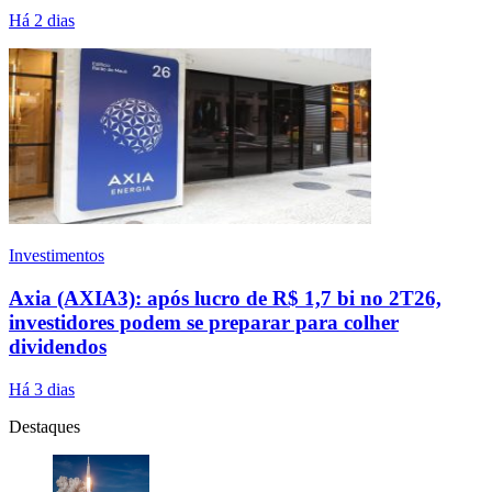
Há 2 dias
Investimentos
Axia (AXIA3): após lucro de R$ 1,7 bi no 2T26,
investidores podem se preparar para colher
dividendos
Há 3 dias
Destaques