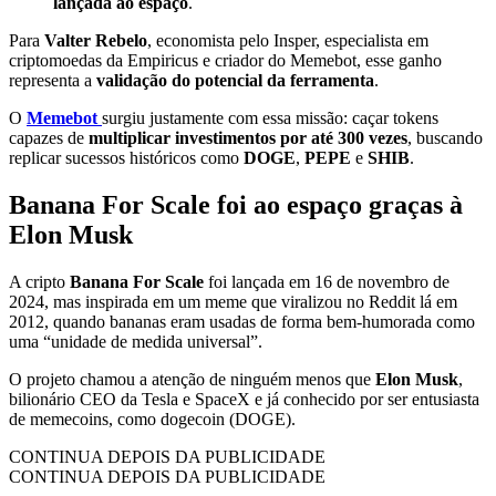
lançada ao espaço
.
Para
Valter Rebelo
, economista pelo Insper, especialista em
criptomoedas da Empiricus e criador do Memebot, esse ganho
representa a
validação do potencial da ferramenta
.
O
Memebot
surgiu justamente com essa missão: caçar tokens
capazes de
multiplicar investimentos por até 300 vezes
, buscando
replicar sucessos históricos como
DOGE
,
PEPE
e
SHIB
.
Banana For Scale foi ao espaço graças à
Elon Musk
A cripto
Banana For Scale
foi lançada em 16 de novembro de
2024, mas inspirada em um meme que viralizou no Reddit lá em
2012, quando bananas eram usadas de forma bem-humorada como
uma “unidade de medida universal”.
O projeto chamou a atenção de ninguém menos que
Elon Musk
,
bilionário CEO da Tesla e SpaceX e já conhecido por ser entusiasta
de memecoins, como dogecoin (DOGE).
CONTINUA DEPOIS DA PUBLICIDADE
CONTINUA DEPOIS DA PUBLICIDADE