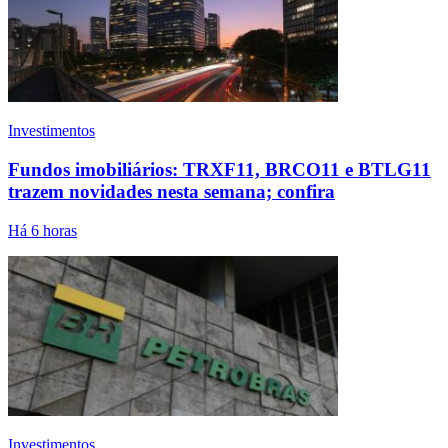
Investimentos
Fundos imobiliários: TRXF11, BRCO11 e BTLG11
trazem novidades nesta semana; confira
Há 6 horas
Investimentos