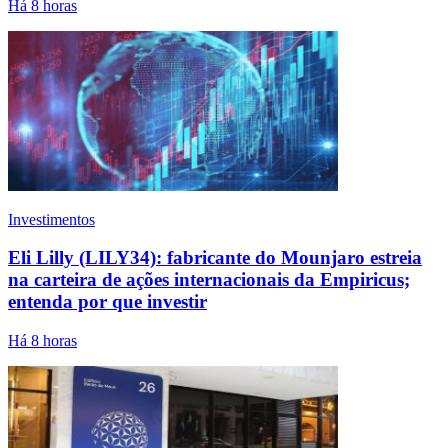
Há 8 horas
Investimentos
Eli Lilly (LILY34): fabricante do Mounjaro estreia
na carteira de ações internacionais da Empiricus;
entenda por que investir
Há 8 horas