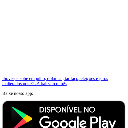
Ibovespa sobe em julho, dólar cai; tarifaço, eleições e juros
inalterados nos EUA balizam o mês
Baixe nosso app: