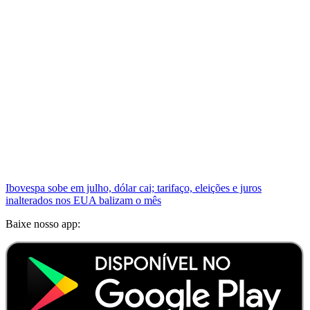
Ibovespa sobe em julho, dólar cai; tarifaço, eleições e juros
inalterados nos EUA balizam o mês
Baixe nosso app: