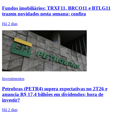
Fundos imobiliários: TRXF11, BRCO11 e BTLG11
trazem novidades nesta semana; confira
Há 2 dias
Investimentos
Petrobras (PETR4) supera expectativas no 2T26 e
anuncia R$ 17,4 bilhões em dividendos; hora de
investir?
Há 2 dias