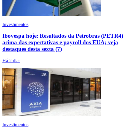
Investimentos
Ibovespa hoje: Resultados da Petrobras (PETR4)
acima das expectativas e payroll dos EUA; veja
destaques desta sexta (7)
Há 2 dias
Investimentos