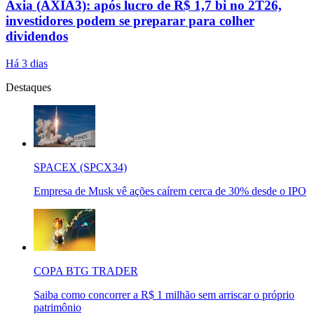
Axia (AXIA3): após lucro de R$ 1,7 bi no 2T26,
investidores podem se preparar para colher
dividendos
Há 3 dias
Destaques
SPACEX (SPCX34)
Empresa de Musk vê ações caírem cerca de 30% desde o IPO
COPA BTG TRADER
Saiba como concorrer a R$ 1 milhão sem arriscar o próprio
patrimônio