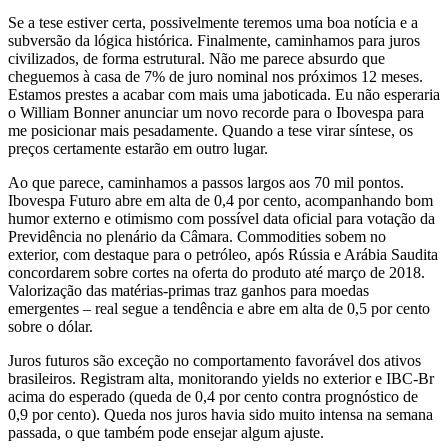
Se a tese estiver certa, possivelmente teremos uma boa notícia e a
subversão da lógica histórica. Finalmente, caminhamos para juros
civilizados, de forma estrutural. Não me parece absurdo que
cheguemos à casa de 7% de juro nominal nos próximos 12 meses.
Estamos prestes a acabar com mais uma jaboticada. Eu não esperaria
o William Bonner anunciar um novo recorde para o Ibovespa para
me posicionar mais pesadamente. Quando a tese virar síntese, os
preços certamente estarão em outro lugar.
Ao que parece, caminhamos a passos largos aos 70 mil pontos.
Ibovespa Futuro abre em alta de 0,4 por cento, acompanhando bom
humor externo e otimismo com possível data oficial para votação da
Previdência no plenário da Câmara. Commodities sobem no
exterior, com destaque para o petróleo, após Rússia e Arábia Saudita
concordarem sobre cortes na oferta do produto até março de 2018.
Valorização das matérias-primas traz ganhos para moedas
emergentes – real segue a tendência e abre em alta de 0,5 por cento
sobre o dólar.
Juros futuros são exceção no comportamento favorável dos ativos
brasileiros. Registram alta, monitorando yields no exterior e IBC-Br
acima do esperado (queda de 0,4 por cento contra prognóstico de
0,9 por cento). Queda nos juros havia sido muito intensa na semana
passada, o que também pode ensejar algum ajuste.