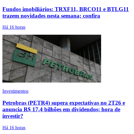
Fundos imobiliários: TRXF11, BRCO11 e BTLG11
trazem novidades nesta semana; confira
Há 16 horas
Investimentos
Petrobras (PETR4) supera expectativas no 2T26 e
anuncia R$ 17,4 bilhões em dividendos; hora de
investir?
Há 16 horas