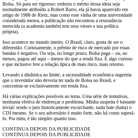
Bolsa. Só para ser rigoroso: embora o mérito dessa ideia seja
normalmente atribuído a Robert Barro, ela já havia aparecido em
artigo de 1988 de Rietz, mas como esse vinha de uma universidade
considerada menor, a publicação não encontrou a ressonância
merecida (a academia também tem seus vieses e sua política
própria).
Isso acontece no mundo inteiro. O Brasil, claro, gosta de ser o
diferentão. Curiosamente, o prêmio de risco de mercado por essas
bandas é negativo. Ou seja, no longo prazo, Bolsa paga – ou, ao
menos, pagou até aqui – menos do que a renda fixa. É algo curioso
e que inclusive fere a relação típica de mais risco, mais retorno.
Levando a dinâmica ao limite, a racionalidade econômica sugeriria
que o investidor não deveria ter nada de Bolsa no Brasil, e
concentrar-se exclusivamente em renda fixa.
Há várias explicações possíveis ao tema. Uma série de tentativas,
nenhuma efetiva de endereçar o problema. Minha suspeita é bastante
trivial: sendo o juro historicamente escorchante, nada bate (batia) o
CDI mesmo. Se o seu adversário é muito forte, não há como superá-
lo. Pra mim, é tão simples quanto isso.
CONTINUA DEPOIS DA PUBLICIDADE
CONTINUA DEPOIS DA PUBLICIDADE