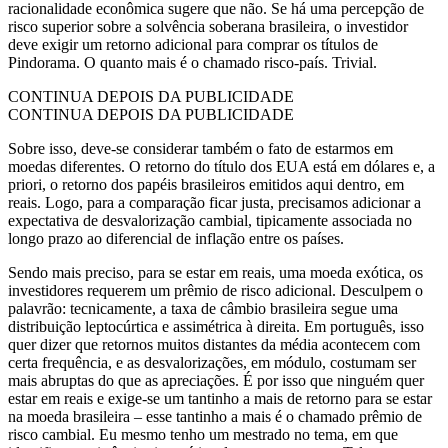
racionalidade econômica sugere que não. Se há uma percepção de
risco superior sobre a solvência soberana brasileira, o investidor
deve exigir um retorno adicional para comprar os títulos de
Pindorama. O quanto mais é o chamado risco-país. Trivial.
CONTINUA DEPOIS DA PUBLICIDADE
CONTINUA DEPOIS DA PUBLICIDADE
Sobre isso, deve-se considerar também o fato de estarmos em
moedas diferentes. O retorno do título dos EUA está em dólares e, a
priori, o retorno dos papéis brasileiros emitidos aqui dentro, em
reais. Logo, para a comparação ficar justa, precisamos adicionar a
expectativa de desvalorização cambial, tipicamente associada no
longo prazo ao diferencial de inflação entre os países.
Sendo mais preciso, para se estar em reais, uma moeda exótica, os
investidores requerem um prêmio de risco adicional. Desculpem o
palavrão: tecnicamente, a taxa de câmbio brasileira segue uma
distribuição leptocúrtica e assimétrica à direita. Em português, isso
quer dizer que retornos muitos distantes da média acontecem com
certa frequência, e as desvalorizações, em módulo, costumam ser
mais abruptas do que as apreciações. É por isso que ninguém quer
estar em reais e exige-se um tantinho a mais de retorno para se estar
na moeda brasileira – esse tantinho a mais é o chamado prêmio de
risco cambial. Eu mesmo tenho um mestrado no tema, em que