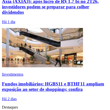
Axia (AXIA3): após lucro de R$ 1,7 bi no 2T26,
investidores podem se preparar para colher
dividendos
Há 1 dia
Investimentos
Fundos imobiliários: HGBS11 e BTHF11 ampliam
exposição ao setor de shoppings; confira
Há 2 dias
Destaques