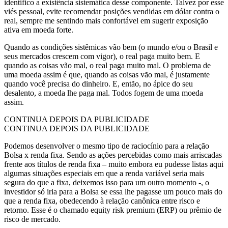
identifico a existência sistemática desse componente. Talvez por esse
viés pessoal, evite recomendar posições vendidas em dólar contra o
real, sempre me sentindo mais confortável em sugerir exposição
ativa em moeda forte.
Quando as condições sistêmicas vão bem (o mundo e/ou o Brasil e
seus mercados crescem com vigor), o real paga muito bem. E
quando as coisas vão mal, o real paga muito mal. O problema de
uma moeda assim é que, quando as coisas vão mal, é justamente
quando você precisa do dinheiro. E, então, no ápice do seu
desalento, a moeda lhe paga mal. Todos fogem de uma moeda
assim.
CONTINUA DEPOIS DA PUBLICIDADE
CONTINUA DEPOIS DA PUBLICIDADE
Podemos desenvolver o mesmo tipo de raciocínio para a relação
Bolsa x renda fixa. Sendo as ações percebidas como mais arriscadas
frente aos títulos de renda fixa – muito embora eu pudesse listas aqui
algumas situações especiais em que a renda variável seria mais
segura do que a fixa, deixemos isso para um outro momento -, o
investidor só iria para a Bolsa se essa lhe pagasse um pouco mais do
que a renda fixa, obedecendo à relação canônica entre risco e
retorno. Esse é o chamado equity risk premium (ERP) ou prêmio de
risco de mercado.