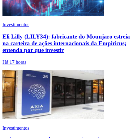
Investimentos
Eli Lilly (LILY34): fabricante do Mounjaro estreia
na carteira de ações internacionais da Empiricus;
entenda por que investir
Há 17 horas
Investimentos