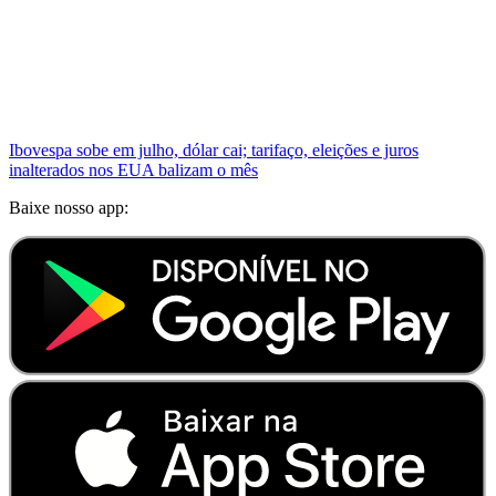
Ibovespa sobe em julho, dólar cai; tarifaço, eleições e juros
inalterados nos EUA balizam o mês
Baixe nosso app: