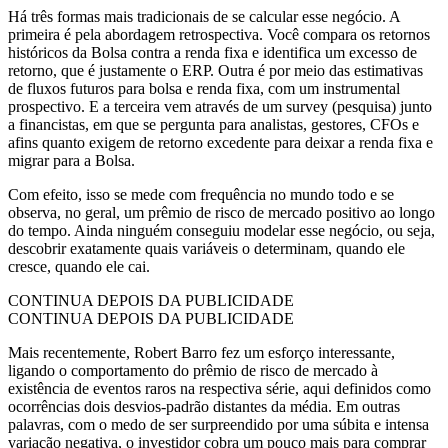
Há três formas mais tradicionais de se calcular esse negócio. A
primeira é pela abordagem retrospectiva. Você compara os retornos
históricos da Bolsa contra a renda fixa e identifica um excesso de
retorno, que é justamente o ERP. Outra é por meio das estimativas
de fluxos futuros para bolsa e renda fixa, com um instrumental
prospectivo. E a terceira vem através de um survey (pesquisa) junto
a financistas, em que se pergunta para analistas, gestores, CFOs e
afins quanto exigem de retorno excedente para deixar a renda fixa e
migrar para a Bolsa.
Com efeito, isso se mede com frequência no mundo todo e se
observa, no geral, um prêmio de risco de mercado positivo ao longo
do tempo. Ainda ninguém conseguiu modelar esse negócio, ou seja,
descobrir exatamente quais variáveis o determinam, quando ele
cresce, quando ele cai.
CONTINUA DEPOIS DA PUBLICIDADE
CONTINUA DEPOIS DA PUBLICIDADE
Mais recentemente, Robert Barro fez um esforço interessante,
ligando o comportamento do prêmio de risco de mercado à
existência de eventos raros na respectiva série, aqui definidos como
ocorrências dois desvios-padrão distantes da média. Em outras
palavras, com o medo de ser surpreendido por uma súbita e intensa
variação negativa, o investidor cobra um pouco mais para comprar