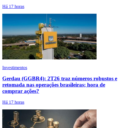
Há 17 horas
Investimentos
Gerdau (GGBR4): 2T26 traz números robustos e
retomada nas operações brasileiras; hora de
comprar ações?
Há 17 horas