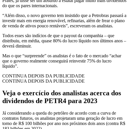
Prates, já disse ser um absurdo a estatal pagar muito mais dividendos
do que os pares internacionais.
“Além disso, o novo governo tem insistido que a Petrobras passará a
investir mais em energia renovável, refinarias, além de frear o plano
de venda de ativos pouco rentáveis”, escreveram os analistas.
Todos esses são indícios de que o payout da companhia – que
distribuiu, em média, quase 80% do lucro líquido nos últimos anos –
deverá diminuir.
Mas o que “surpreende” os analistas é o fato de o mercado “achar
que o governo realmente conseguirá reinvestir 75% do lucro
líquido”.
CONTINUA DEPOIS DA PUBLICIDADE
CONTINUA DEPOIS DA PUBLICIDADE
Veja o exercício dos analistas acerca dos
dividendos de PETR4 para 2023
Já considerando a queda do petróleo de acordo com a curva de
contratos futuros, os analistas projetaram uma geração de lucro em
torno de R$ 100 bilhões por ano nos próximos dois anos (contra R$
183 bilhões em 2022).