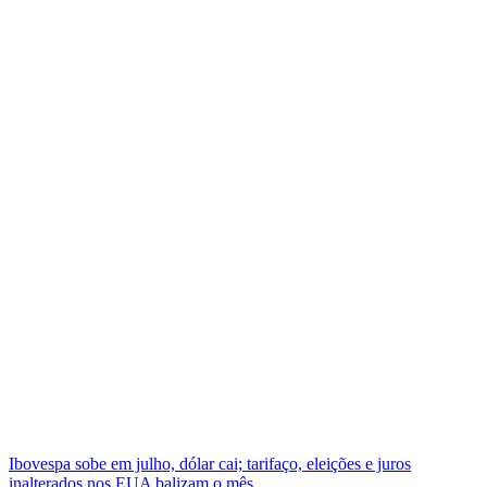
Ibovespa sobe em julho, dólar cai; tarifaço, eleições e juros
inalterados nos EUA balizam o mês