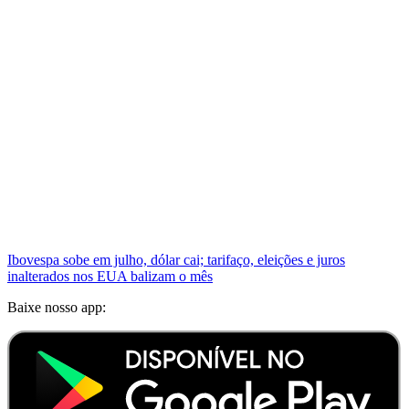
Ibovespa sobe em julho, dólar cai; tarifaço, eleições e juros
inalterados nos EUA balizam o mês
Baixe nosso app: