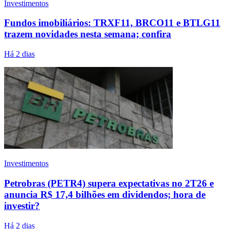
Investimentos
Fundos imobiliários: TRXF11, BRCO11 e BTLG11
trazem novidades nesta semana; confira
Há 2 dias
Investimentos
Petrobras (PETR4) supera expectativas no 2T26 e
anuncia R$ 17,4 bilhões em dividendos; hora de
investir?
Há 2 dias