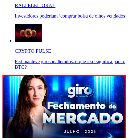
RALI ELEITORAL
Investidores poderiam ‘comprar bolsa de olhos vendados’
CRYPTO PULSE
Fed manteve juros inalterados: o que isso significa para o
BTC?