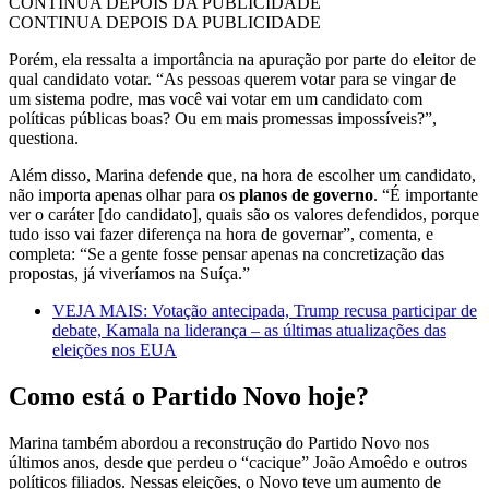
CONTINUA DEPOIS DA PUBLICIDADE
CONTINUA DEPOIS DA PUBLICIDADE
Porém, ela ressalta a importância na apuração por parte do eleitor de
qual candidato votar. “As pessoas querem votar para se vingar de
um sistema podre, mas você vai votar em um candidato com
políticas públicas boas? Ou em mais promessas impossíveis?”,
questiona.
Além disso, Marina defende que, na hora de escolher um candidato,
não importa apenas olhar para os
planos de governo
. “É importante
ver o caráter [do candidato], quais são os valores defendidos, porque
tudo isso vai fazer diferença na hora de governar”, comenta, e
completa: “Se a gente fosse pensar apenas na concretização das
propostas, já viveríamos na Suíça.”
VEJA MAIS: Votação antecipada, Trump recusa participar de
debate, Kamala na liderança – as últimas atualizações das
eleições nos EUA
Como está o Partido Novo hoje?
Marina também abordou a reconstrução do Partido Novo nos
últimos anos, desde que perdeu o “cacique” João Amoêdo e outros
políticos filiados. Nessas eleições, o Novo teve um aumento de