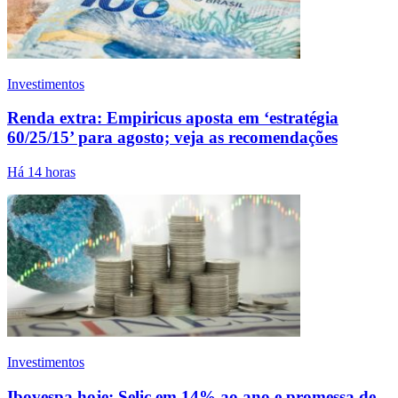
Investimentos
Renda extra: Empiricus aposta em ‘estratégia
60/25/15’ para agosto; veja as recomendações
Há 14 horas
Investimentos
Ibovespa hoje: Selic em 14% ao ano e promessa de