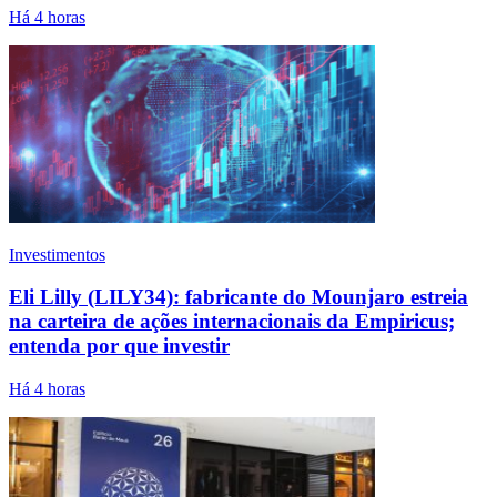
Há 4 horas
Investimentos
Eli Lilly (LILY34): fabricante do Mounjaro estreia
na carteira de ações internacionais da Empiricus;
entenda por que investir
Há 4 horas