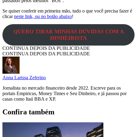
passando pelos mesmos “BOs”.
Se quiser conferir em primeira mão, tudo o que você precisa fazer é
clicar
neste link, ou no botão abaixo
!
QUERO TIRAR MINHAS DÚVIDAS COM A
DINHEIRISTA
CONTINUA DEPOIS DA PUBLICIDADE
CONTINUA DEPOIS DA PUBLICIDADE
Anna Larissa Zeferino
Jornalista no mercado financeiro desde 2022. Escreve para os
portais Empiricus, Money Times e Seu Dinheiro, e já passou por
casas como Itaú BBA e XP.
Confira também