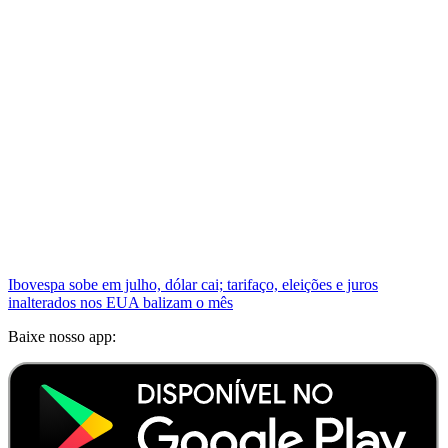
Ibovespa sobe em julho, dólar cai; tarifaço, eleições e juros
inalterados nos EUA balizam o mês
Baixe nosso app: