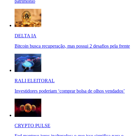
patrimônio
DELTA IA
Bitcoin busca recuperação, mas possui 2 desafios pela frente
RALI ELEITORAL
Investidores poderiam ‘comprar bolsa de olhos vendados’
CRYPTO PULSE
Fed manteve juros inalterados: o que isso significa para o