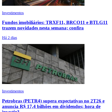
Investimentos
Fundos imobiliários: TRXF11, BRCO11 e BTLG11
trazem novidades nesta semana; confira
Há 2 dias
Investimentos
Petrobras (PETR4) supera expectativas no 2T26 e
anuncia R$ 17,4 bilhões em dividendos; hora de
investir?