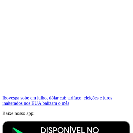
Ibovespa sobe em julho, dólar cai; tarifaço, eleições e juros
inalterados nos EUA balizam o mês
Baixe nosso app: