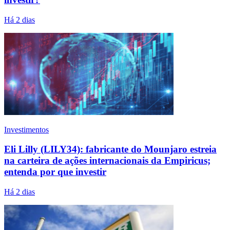
Há 2 dias
Investimentos
Eli Lilly (LILY34): fabricante do Mounjaro estreia
na carteira de ações internacionais da Empiricus;
entenda por que investir
Há 2 dias