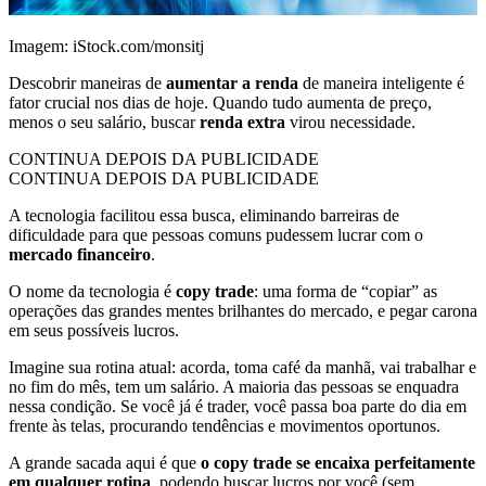
Imagem: iStock.com/monsitj
Descobrir maneiras de
aumentar a renda
de maneira inteligente é
fator crucial nos dias de hoje. Quando tudo aumenta de preço,
menos o seu salário, buscar
renda extra
virou necessidade.
CONTINUA DEPOIS DA PUBLICIDADE
CONTINUA DEPOIS DA PUBLICIDADE
A tecnologia facilitou essa busca, eliminando barreiras de
dificuldade para que pessoas comuns pudessem lucrar com o
mercado financeiro
.
O nome da tecnologia é
copy trade
: uma forma de “copiar” as
operações das grandes mentes brilhantes do mercado, e pegar carona
em seus possíveis lucros.
Imagine sua rotina atual: acorda, toma café da manhã, vai trabalhar e
no fim do mês, tem um salário. A maioria das pessoas se enquadra
nessa condição. Se você já é trader, você passa boa parte do dia em
frente às telas, procurando tendências e movimentos oportunos.
A grande sacada aqui é que
o copy trade se encaixa perfeitamente
em qualquer rotina
, podendo buscar lucros por você (sem