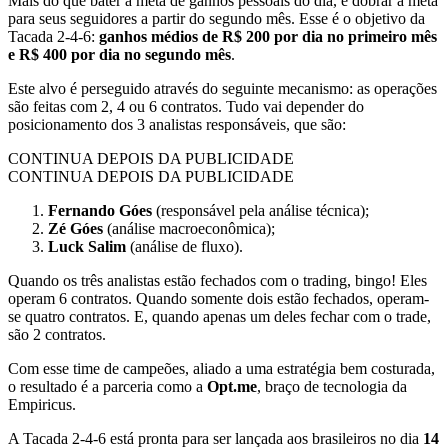
Mais do que bater a meta de ganhos pessoais do dia, é dobrar a meta
para seus seguidores a partir do segundo mês. Esse é o objetivo da
Tacada 2-4-6:
ganhos médios de R$ 200 por dia no primeiro mês
e R$ 400 por dia no segundo mês
.
Este alvo é perseguido através do seguinte mecanismo: as operações
são feitas com 2, 4 ou 6 contratos. Tudo vai depender do
posicionamento dos 3 analistas responsáveis, que são:
CONTINUA DEPOIS DA PUBLICIDADE
CONTINUA DEPOIS DA PUBLICIDADE
Fernando Góes
(responsável pela análise técnica);
Zé Góes
(análise macroeconômica);
Luck Salim
(análise de fluxo).
Quando os três analistas estão fechados com o trading, bingo! Eles
operam 6 contratos. Quando somente dois estão fechados, operam-
se quatro contratos. E, quando apenas um deles fechar com o trade,
são 2 contratos.
Com esse time de campeões, aliado a uma estratégia bem costurada,
o resultado é a parceria como a
Opt.me
, braço de tecnologia da
Empiricus.
A Tacada 2-4-6 está pronta para ser lançada aos brasileiros no dia
14