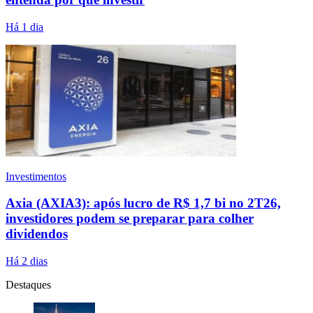
Há 1 dia
Investimentos
Axia (AXIA3): após lucro de R$ 1,7 bi no 2T26,
investidores podem se preparar para colher
dividendos
Há 2 dias
Destaques