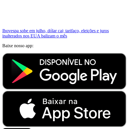
Ibovespa sobe em julho, dólar cai; tarifaço, eleições e juros
inalterados nos EUA balizam o mês
Baixe nosso app: