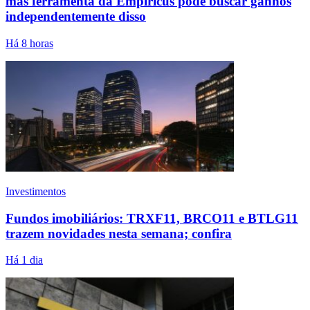
mas ferramenta da Empiricus pode buscar ganhos
independentemente disso
Há 8 horas
Investimentos
Fundos imobiliários: TRXF11, BRCO11 e BTLG11
trazem novidades nesta semana; confira
Há 1 dia