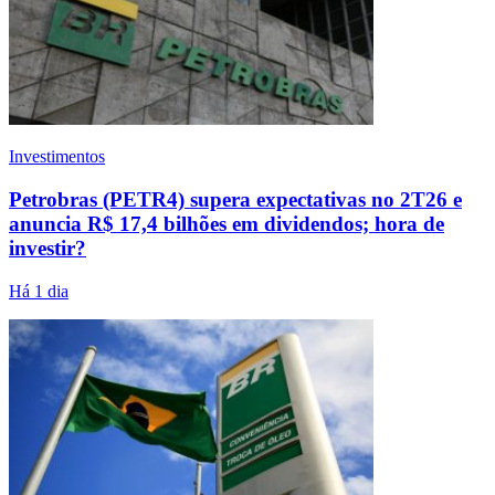
Investimentos
Petrobras (PETR4) supera expectativas no 2T26 e
anuncia R$ 17,4 bilhões em dividendos; hora de
investir?
Há 1 dia