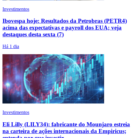
Investimentos
Ibovespa hoje: Resultados da Petrobras (PETR4)
acima das expectativas e payroll dos EUA; veja
destaques desta sexta (7)
Há 1 dia
Investimentos
Eli Lilly (LILY34): fabricante do Mounjaro estreia
na carteira de ações internacionais da Empiricus;
entenda por que investir