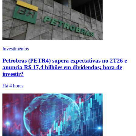
Investimentos
Petrobras (PETR4) supera expectativas no 2T26 e
anuncia R$ 17,4 bilhões em dividendos; hora de
investir?
Há 4 horas