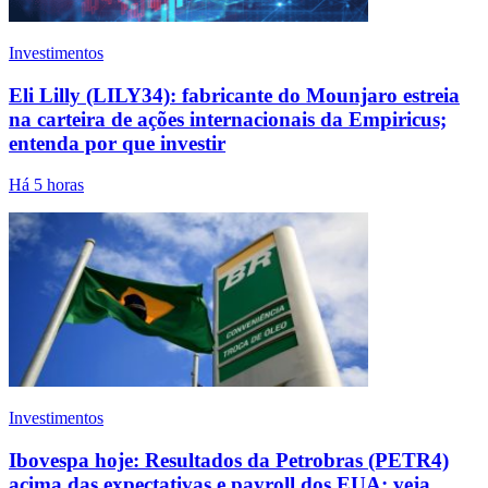
Investimentos
Eli Lilly (LILY34): fabricante do Mounjaro estreia
na carteira de ações internacionais da Empiricus;
entenda por que investir
Há 5 horas
Investimentos
Ibovespa hoje: Resultados da Petrobras (PETR4)
acima das expectativas e payroll dos EUA; veja