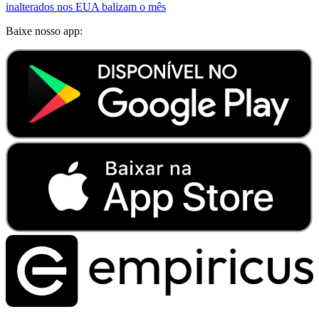
inalterados nos EUA balizam o mês
Baixe nosso app: