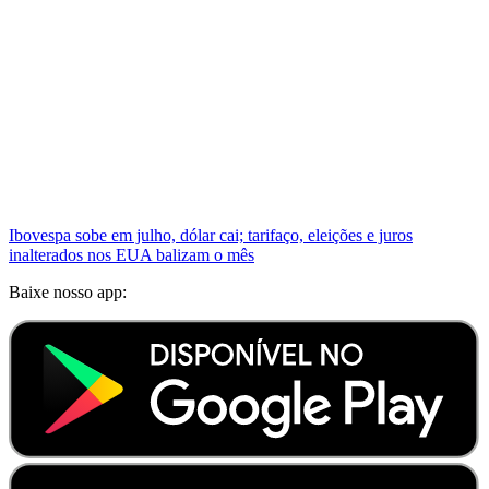
Ibovespa sobe em julho, dólar cai; tarifaço, eleições e juros
inalterados nos EUA balizam o mês
Baixe nosso app: