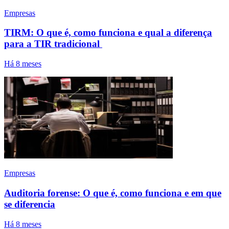
Empresas
TIRM: O que é, como funciona e qual a diferença
para a TIR tradicional
Há 8 meses
Empresas
Auditoria forense: O que é, como funciona e em que
se diferencia
Há 8 meses