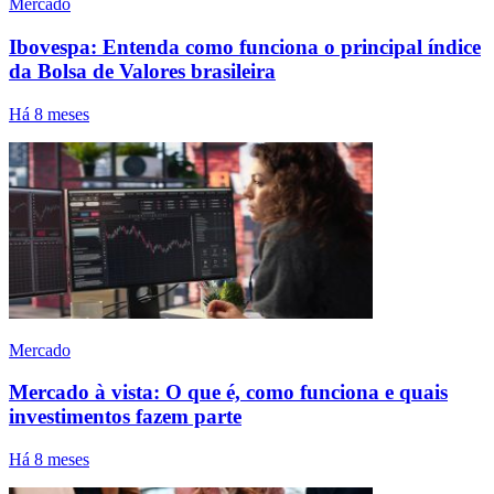
Mercado
Ibovespa: Entenda como funciona o principal índice
da Bolsa de Valores brasileira
Há 8 meses
Mercado
Mercado à vista: O que é, como funciona e quais
investimentos fazem parte
Há 8 meses