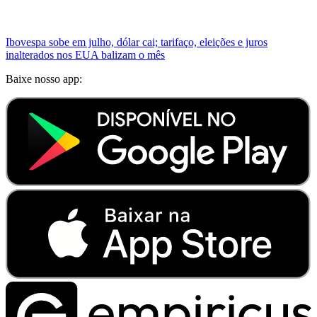
Ibovespa sobe em julho, dólar cai; tarifaço, eleições e juros
inalterados nos EUA balizam o mês
Baixe nosso app: