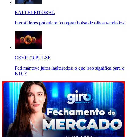
RALI ELEITORAL
Investidores poderiam ‘comprar bolsa de olhos vendados’
CRYPTO PULSE
Fed manteve juros inalterados: o que isso significa para o
BTC?