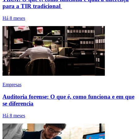
para a TIR tradicional
Há 8 meses
Empresas
Auditoria forense: O que é, como funciona e em que
se diferencia
Há 8 meses