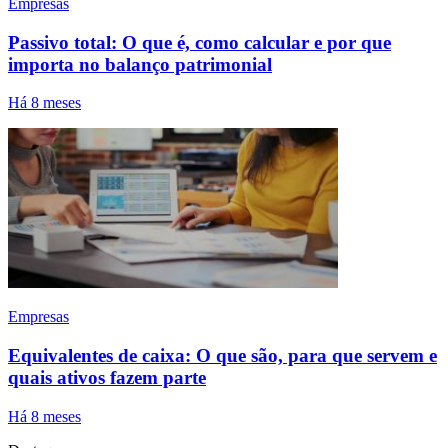
Empresas
Passivo total: O que é, como calcular e por que
importa no balanço patrimonial
Há 8 meses
Empresas
Equivalentes de caixa: O que são, para que servem e
quais ativos fazem parte
Há 8 meses