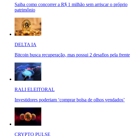
Saiba como concorrer a R$ 1 milhão sem arriscar o próprio
patrimônio
DELTA IA
Bitcoin busca recuperação, mas possui 2 desafios pela frente
RALI ELEITORAL
Investidores poderiam ‘comprar bolsa de olhos vendados’
CRYPTO PULSE