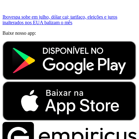
Ibovespa sobe em julho, dólar cai; tarifaço, eleições e juros
inalterados nos EUA balizam o mês
Baixe nosso app: