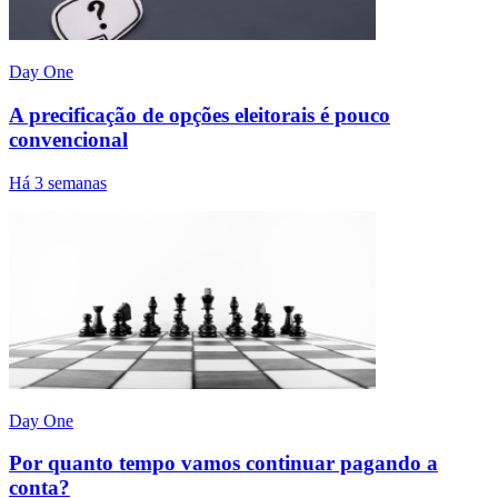
Day One
A precificação de opções eleitorais é pouco
convencional
Há 3 semanas
Day One
Por quanto tempo vamos continuar pagando a
conta?