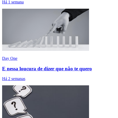
Há 1 semana
Day One
E nessa loucura de dizer que não te quero
Há 2 semanas