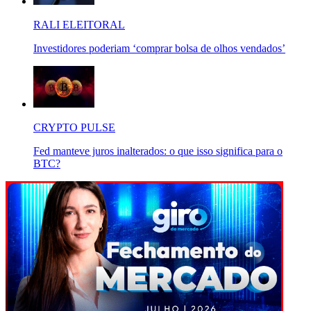
RALI ELEITORAL
Investidores poderiam ‘comprar bolsa de olhos vendados’
CRYPTO PULSE
Fed manteve juros inalterados: o que isso significa para o
BTC?