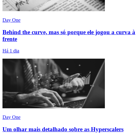
Day One
Behind the curve, mas só porque ele jogou a curva à
frente
Há 1 dia
Day One
Um olhar mais detalhado sobre as Hyperscalers