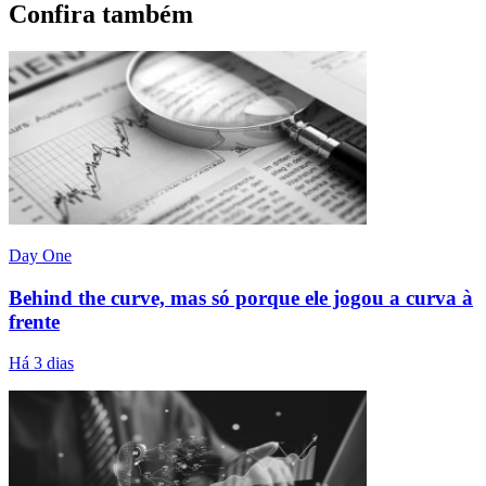
Confira também
Day One
Behind the curve, mas só porque ele jogou a curva à
frente
Há 3 dias