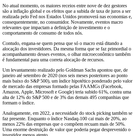
No atual momento, os maiores receios entre nove de dez gestores
são a inflação global e os efeitos que a subida de taxa de juros a ser
realizada pelo Fed nos Estados Unidos promoverá nas economias e,
consequentemente, no consumidor. Novamente, eventos macro
relevantes que impactam a definição de investimento e o
comportamento de consumo de todos nós.
Contudo, engana-se quem pensa que só o macro está ditando a
alocação dos investidores. Da mesma forma que se faz primordial o
acompanhamento desses eventos, o olhar microeconômico também
é fundamental para uma correta alocação de recursos.
Um levantamento realizado pelo Goldman Sachs apontou que, de
janeiro até setembro de 2020 (nos seis meses posteriores ao ponto
mais baixo do S&P 500), um índice hipotético ponderado pelo valor
de mercado das empresas formado pelas FAAMGs (Facebook,
Amazon, Apple, Microsoft e Google) teria subido 61%, contra uma
alta de 12% do S&P 500 e de 3% das demais 495 companhias que
formam o índice.
Analogamente, em 2022, a necessidade do stock picking também se
faz presente. Enquanto o índice Nasdaq-100 cai mais de 20%, ao
menos 22% das empresas que o compõem recuam mais de 50%.
Uma enorme destruição de valor que poderia pegar desprevenido o
investidor menos atento.