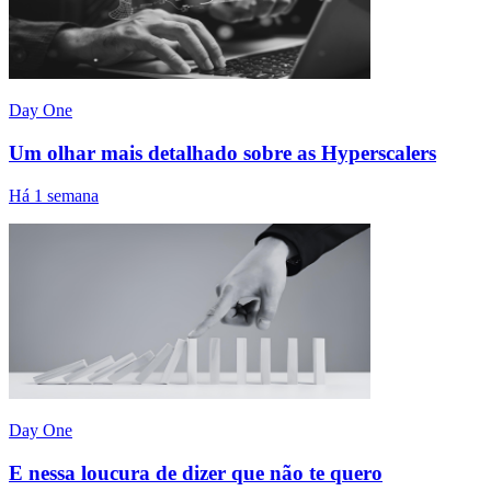
Day One
Um olhar mais detalhado sobre as Hyperscalers
Há 1 semana
Day One
E nessa loucura de dizer que não te quero