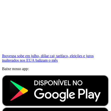
Ibovespa sobe em julho, dólar cai; tarifaço, eleições e juros
inalterados nos EUA balizam o mês
Baixe nosso app: