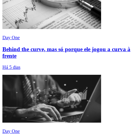
Day One
Behind the curve, mas só porque ele jogou a curva à
frente
Há 5 dias
Day One