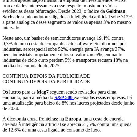
Em sua apresentação mensal, a empresa de investimentos WHG
trouxe dados interessantes a esse respeito, mostrando várias
evidências dessa bifurcação. Desde 2023, o índice da
Goldman
Sachs
de semicondutores ligados à inteligência artificial sobe 312%;
a parte analógica desse segmento se valoriza apenas 3% no mesmo
intervalo.
Neste ano, um basket de semicondutores avança 19,4%, contra
9,3% de uma cesta de companhias de software. Se olharmos por
indústrias, aeroespacial sobe 52%, energia para IA avança 37%,
bens industriais propriamente ditos se valorizam 5%, enquanto
indústrias de ciclo curto perdem 5% e transportes recuam 18% na
média do acumulado de 2025.
CONTINUA DEPOIS DA PUBLICIDADE
CONTINUA DEPOIS DA PUBLICIDADE
Os lucros para as
Mag7
seguem sendo revisados para cima,
enquanto, para a média do
S&P 500
excetuadas essas empresas, há
uma atualização para baixo de 8% nos lucros projetados desde junho
de 2024.
A dicotomia cruza fronteiras: na
Europa
, uma cesta de energia
atrelada à inteligência artificial se aprecia 21,5%, contra uma queda
de 12,6% de uma cesta ligada ao consumo de luxo.