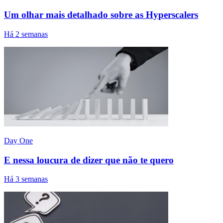
Um olhar mais detalhado sobre as Hyperscalers
Há 2 semanas
Day One
E nessa loucura de dizer que não te quero
Há 3 semanas