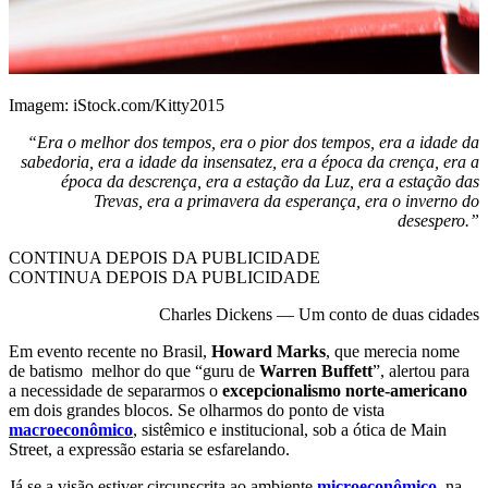
Imagem: iStock.com/Kitty2015
“Era o melhor dos tempos, era o pior dos tempos, era a idade da
sabedoria, era a idade da insensatez, era a época da crença, era a
época da descrença, era a estação da Luz, era a estação das
Trevas, era a primavera da esperança, era o inverno do
desespero.”
CONTINUA DEPOIS DA PUBLICIDADE
CONTINUA DEPOIS DA PUBLICIDADE
Charles Dickens — Um conto de duas cidades
Em evento recente no Brasil,
Howard Marks
, que merecia nome
de batismo melhor do que “guru de
Warren Buffett
”, alertou para
a necessidade de separarmos o
excepcionalismo norte-americano
em dois grandes blocos. Se olharmos do ponto de vista
macroeconômico
, sistêmico e institucional, sob a ótica de Main
Street, a expressão estaria se esfarelando.
Já se a visão estiver circunscrita ao ambiente
microeconômico
, na