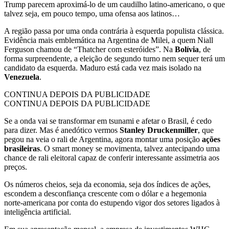
Trump parecem aproximá-lo de um caudilho latino-americano, o que
talvez seja, em pouco tempo, uma ofensa aos latinos…
A região passa por uma onda contrária à esquerda populista clássica.
Evidência mais emblemática na Argentina de Milei, a quem Niall
Ferguson chamou de “Thatcher com esteróides”. Na
Bolívia
, de
forma surpreendente, a eleição de segundo turno nem sequer terá um
candidato da esquerda. Maduro está cada vez mais isolado na
Venezuela
.
CONTINUA DEPOIS DA PUBLICIDADE
CONTINUA DEPOIS DA PUBLICIDADE
Se a onda vai se transformar em tsunami e afetar o Brasil, é cedo
para dizer. Mas é anedótico vermos
Stanley Druckenmiller
, que
pegou na veia o rali de Argentina, agora montar uma posição
ações
brasileiras
. O smart money se movimenta, talvez antecipando uma
chance de rali eleitoral capaz de conferir interessante assimetria aos
preços.
Os números cheios, seja da economia, seja dos índices de ações,
escondem a desconfiança crescente com o dólar e a hegemonia
norte-americana por conta do estupendo vigor dos setores ligados à
inteligência artificial.