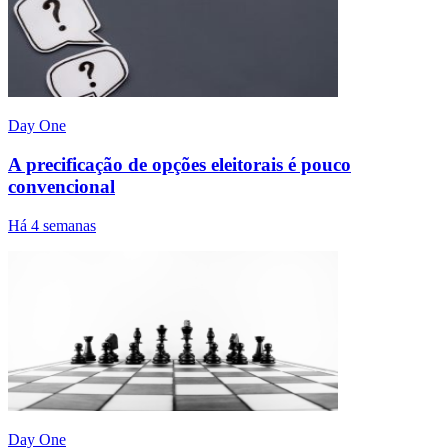
Day One
A precificação de opções eleitorais é pouco
convencional
Há 4 semanas
Day One