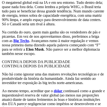
O megatrend global está na IA e em seu entorno. Tudo dentro dela;
quase nada fora dela. Como lembra a própria WHG, o Brasil teria
tudo para se beneficiar dessa grande tendência. Num mundo carente
de energia, temos sobra de capacidade energética, com uma matriz
90% limpa, e amplo espaço para desenvolvimento de data centers.
Só o Canadá seria um rival à altura.
Na corrida do ouro, quem mais ganha são os vendedores de pás e
picaretas. Em vez de nos aproveitarmos disso, preferimos a briga
com as
Big Techs
. Avançamos rumo à maior regulação e vemos
nossa primeira dama dizendo aquela palavra começando com “F”
para se referir a
Elon Musk
. Não parece ser a melhor diplomacia
também nesse escopo.
CONTINUA DEPOIS DA PUBLICIDADE
CONTINUA DEPOIS DA PUBLICIDADE
Não há como ignorar uma das maiores revoluções tecnológicas e de
produtividade da história da humanidade. Ainda faz sentido ao
investidor ter exposição às big techs norte-americanas.
Ao mesmo tempo, acreditar que o
dólar
continuará como a grande e
inquestionável reserva de valor global (ao menos nas proporções
atuais) diante de tantos ferimentos às boas e históricas instituições
dos EUA parece negligenciar como impérios se desenvolvem e se