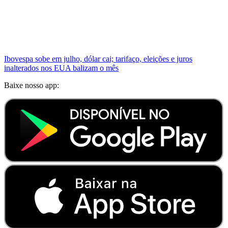
Ibovespa sobe em julho, dólar cai; tarifaço, eleições e juros
inalterados nos EUA balizam o mês
Baixe nosso app: