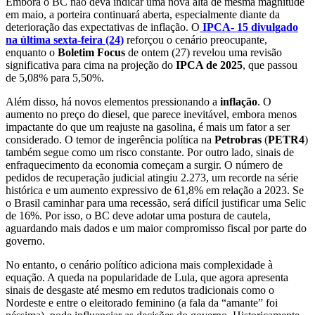
Embora o BC não deva indicar uma nova alta de mesma magnitude
em maio, a porteira continuará aberta, especialmente diante da
deterioração das expectativas de inflação. O
IPCA- 15 divulgado
na última sexta-feira (24)
reforçou o cenário preocupante,
enquanto o
Boletim Focus
de ontem (27) revelou uma revisão
significativa para cima na projeção do
IPCA de 2025
, que passou
de 5,08% para 5,50%.
Além disso, há novos elementos pressionando a
inflação
. O
aumento no preço do diesel, que parece inevitável, embora menos
impactante do que um reajuste na gasolina, é mais um fator a ser
considerado. O temor de ingerência política na
Petrobras
(
PETR4
)
também segue como um risco constante. Por outro lado, sinais de
enfraquecimento da economia começam a surgir. O número de
pedidos de recuperação judicial atingiu 2.273, um recorde na série
histórica e um aumento expressivo de 61,8% em relação a 2023. Se
o Brasil caminhar para uma recessão, será difícil justificar uma Selic
de 16%. Por isso, o BC deve adotar uma postura de cautela,
aguardando mais dados e um maior compromisso fiscal por parte do
governo.
No entanto, o cenário político adiciona mais complexidade à
equação. A queda na popularidade de Lula, que agora apresenta
sinais de desgaste até mesmo em redutos tradicionais como o
Nordeste e entre o eleitorado feminino (a fala da “amante” foi