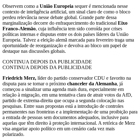
Observem como a
União Europeia
sequer é mencionada nesse
contexto de inteligência artificial, um sinal claro de como o bloco
perdeu relevância nesse debate global. Grande parte dessa
marginalização decorre do enfraquecimento do tradicional
Eixo
Franco-Alemão
, cuja influência tem sido corroída por crises
políticas internas e disputas entre os dois países líderes da União
Europeia. Talvez a eleição alemã marcada para fevereiro traga uma
oportunidade de reorganização e devolva ao bloco um papel de
destaque nas discussões globais.
CONTINUA DEPOIS DA PUBLICIDADE
CONTINUA DEPOIS DA PUBLICIDADE
Friedrich Merz,
líder do partido conservador CDU e favorito na
disputa para se tornar o próximo
chanceler da Alemanha
, já
começou a sinalizar uma agenda mais dura, especialmente em
relação à migração, em uma tentativa clara de atrair votos da AfD,
partido de extrema-direita que ocupa a segunda colocação nas
pesquisas. Entre suas propostas está a introdução de controles
permanentes nas fronteiras e a implementação de uma proibição para
a entrada de pessoas sem documentos adequados, inclusive para
aquelas que têm direito à proteção internacional. A retórica de Merz
visa angariar apoio político em um cenário cada vez mais
polarizado.