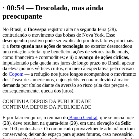
· 00:54 — Descolado, mas ainda
preocupante
No Brasil, o
Ibovespa
registrou alta na segunda-feira (28),
contrariando o movimento das bolsas de Nova York. Esse
desempenho positivo pode ser explicado por dois fatores principais:
i) a
forte queda nas ações de tecnologia
no exterior desencadeou
uma rotação setorial que beneficiou ações de setores tradicionais,
como financeiro e commodities; e ii) o
avanço de ações cíclicas
,
impulsionado pela queda nos juros de longo prazo no Brasil, apesar
da elevação nos vértices curtos, em meio à expectativa pela decisão
do
Copom
— a redução nos juros longos acompanhou o movimento
dos Treasuries americanos, cujos yields recuaram devido à maior
demanda por títulos diante da aversão ao risco (alta dos preços e,
consequentemente, queda dos juros).
CONTINUA DEPOIS DA PUBLICIDADE
CONTINUA DEPOIS DA PUBLICIDADE
E por falar em juros, a reunião do
Banco Central
, que se inicia hoje
(28), deve resultar, na quarta-feira (29), em uma elevação da
Selic
em 100 pontos-base. O comunicado provavelmente adotará um tom
conservador, deixando espaço para ajustes futuros, caso necessário.