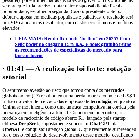
péssima), pode influenciar as decisões do governo. Historicamente,
sempre que Lula precisou optar entre responsabilidade fiscal e
popularidade, escolheu a segunda. Caso o presidente opte por
dobrar a aposta em medidas populistas e paliativas, o resultado será
um 2026 ainda mais desafiador, com custos econômicos e políticos
elevados.
LEIA MAIS: Renda fixa pode ‘brilhar’ em 2025? Com
Selic podendo chegar a 15% a.a., e-book gratuito reúne
as recomendações de especialistas do mercado para
buscar lucros
· 01:41 — A realização foi forte: rotação
setorial
O sentimento aversão ao risco que tomou conta dos
mercados
globais
ontem (27) resultou em uma perda impressionante de US$ 1
trilhão no valor de mercado das empresas de
tecnologia
, enquanto a
China
se movimenta como uma ameaça competitiva na corrida pela
liderança em inteligência artificial. Como mencionei ontem, o
modelo de raciocínio de código aberto R1, lançado pela startup
chinesa
DeepSeek
, supostamente superou o
ChatGPT
, da
OpenAI
, e conquistou atenção global. O que realmente surpreendeu
foi o custo reduzido do desenvolvimento desse modelo, desafiando