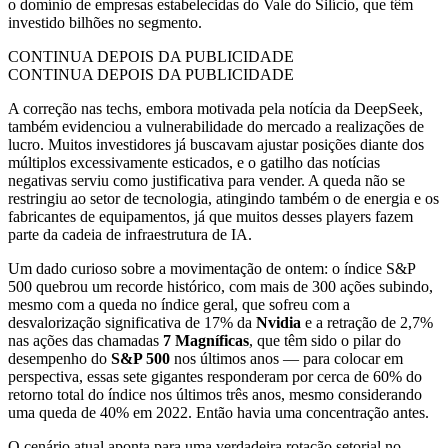
o domínio de empresas estabelecidas do Vale do Silício, que têm
investido bilhões no segmento.
CONTINUA DEPOIS DA PUBLICIDADE
CONTINUA DEPOIS DA PUBLICIDADE
A correção nas techs, embora motivada pela notícia da DeepSeek,
também evidenciou a vulnerabilidade do mercado a realizações de
lucro. Muitos investidores já buscavam ajustar posições diante dos
múltiplos excessivamente esticados, e o gatilho das notícias
negativas serviu como justificativa para vender. A queda não se
restringiu ao setor de tecnologia, atingindo também o de energia e os
fabricantes de equipamentos, já que muitos desses players fazem
parte da cadeia de infraestrutura de IA.
Um dado curioso sobre a movimentação de ontem: o índice S&P
500 quebrou um recorde histórico, com mais de 300 ações subindo,
mesmo com a queda no índice geral, que sofreu com a
desvalorização significativa de 17% da
Nvidia
e a retração de 2,7%
nas ações das chamadas
7 Magníficas
, que têm sido o pilar do
desempenho do
S&P 500
nos últimos anos — para colocar em
perspectiva, essas sete gigantes responderam por cerca de 60% do
retorno total do índice nos últimos três anos, mesmo considerando
uma queda de 40% em 2022. Então havia uma concentração antes.
O cenário atual aponta para uma verdadeira rotação setorial no