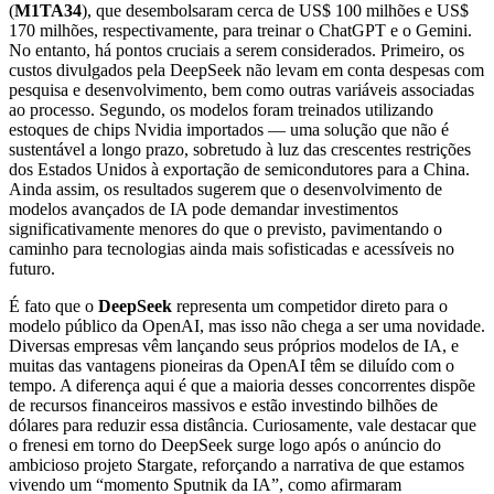
(
M1TA34
), que desembolsaram cerca de US$ 100 milhões e US$
170 milhões, respectivamente, para treinar o ChatGPT e o Gemini.
No entanto, há pontos cruciais a serem considerados. Primeiro, os
custos divulgados pela DeepSeek não levam em conta despesas com
pesquisa e desenvolvimento, bem como outras variáveis associadas
ao processo. Segundo, os modelos foram treinados utilizando
estoques de chips Nvidia importados — uma solução que não é
sustentável a longo prazo, sobretudo à luz das crescentes restrições
dos Estados Unidos à exportação de semicondutores para a China.
Ainda assim, os resultados sugerem que o desenvolvimento de
modelos avançados de IA pode demandar investimentos
significativamente menores do que o previsto, pavimentando o
caminho para tecnologias ainda mais sofisticadas e acessíveis no
futuro.
É fato que o
DeepSeek
representa um competidor direto para o
modelo público da OpenAI, mas isso não chega a ser uma novidade.
Diversas empresas vêm lançando seus próprios modelos de IA, e
muitas das vantagens pioneiras da OpenAI têm se diluído com o
tempo. A diferença aqui é que a maioria desses concorrentes dispõe
de recursos financeiros massivos e estão investindo bilhões de
dólares para reduzir essa distância. Curiosamente, vale destacar que
o frenesi em torno do DeepSeek surge logo após o anúncio do
ambicioso projeto Stargate, reforçando a narrativa de que estamos
vivendo um “momento Sputnik da IA”, como afirmaram