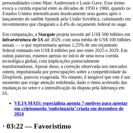
personalidades como Marc Andreessen e Louis Gave. Esse termo
evoca a corrida espacial entre as décadas de 1950 e 1960, quando os
Estados Unidos intensificaram drasticamente seus gastos após o
lançamento do satélite Sputnik pela União Soviética, culminando em
investimentos que chegaram a 4,4% do orçamento federal no auge.
Em comparação, a
Stargate
projeta investir até US$ 500 bilhões em
infraestrutura de IA
até 2029, com uma média de US$ 100 bilhões
anuais — o que representaria apenas 1,25% de um orçamento
federal estimado em US$ 8 trilhões por ano entre 2025 e 2029. Em
outras palavras, estamos apenas no início de uma nova corrida
tecnológica global, com implicações potencialmente
transformadoras. Apesar disso, a correção observada nos mercados
ontem, impulsionada por preocupações sobre a competitividade da
DeepSeek, pareceu exagerada. No entanto, é inegável que este é um
momento que exige atenção redobrada, dado o ritmo acelerado das
mudanças no setor e a intensificação da disputa pela liderança em
IA.
VEJA MAIS: especialista aponta 7 motivos para apostar
em criptomoeda ‘embrionária’ criada em dezembro de
2024
· 03:22 — Favoristimo