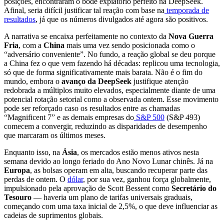
posições, encontraram o bode expiatório perfeito na DeepSeek.
Afinal, seria difícil justificar tal reação com base na
temporada de
resultados
, já que os números divulgados até agora são positivos.
A narrativa se encaixa perfeitamente no contexto da
Nova Guerra
Fria
, com a
China
mais uma vez sendo posicionada como o
“adversário conveniente”. No fundo, a reação global se deu porque
a China fez o que vem fazendo há décadas: replicou uma tecnologia,
só que de forma significativamente mais barata. Não é o fim do
mundo, embora o
avanço da DeepSeek
justifique atenção
redobrada a múltiplos muito elevados, especialmente diante de uma
potencial rotação setorial como a observada ontem. Esse movimento
pode ser reforçado caso os resultados entre as chamadas
“Magnificent 7” e as demais empresas do
S&P 500
(S&P 493)
comecem a convergir, reduzindo as disparidades de desempenho
que marcaram os últimos meses.
Enquanto isso, na
Ásia
, os mercados estão menos ativos nesta
semana devido ao longo feriado do Ano Novo Lunar chinês. Já na
Europa
, as bolsas operam em alta, buscando recuperar parte das
perdas de ontem. O
dólar
, por sua vez, ganhou força globalmente,
impulsionado pela aprovação de Scott Bessent como
Secretário do
Tesouro
— haveria um plano de tarifas universais graduais,
começando com uma taxa inicial de 2,5%, o que deve influenciar as
cadeias de suprimentos globais.