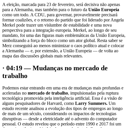
A eleição, marcada para 23 de fevereiro, será decisiva não apenas
para a Alemanha, mas também para o futuro da
União Europeia
como um todo. A CDU, para governar, provavelmente precisará
formar coalizões, e o retorno do partido que foi liderado por Angela
Merkel pode trazer um vislumbre de estabilidade e uma nova
perspectiva para a integração europeia. Merkel, ao longo de seu
mandato, foi uma das figuras mais emblemáticas da União Europeia,
simbolizando a força do bloco como um ator global. Resta saber se
Merz conseguirá ao menos minimizar o caos político atual e colocar
a Alemanha — e, por extensão, a União Europeia — de volta ao
mapa das discussões globais mais relevantes.
· 04:19 — Mudanças no mercado de
trabalho
Podemos estar entrando em uma era de mudanças mais profundas e
aceleradas no
mercado de trabalho
, impulsionadas pela ruptura
tecnológica promovida pela inteligência artificial. Essa é a visão de
alguns pesquisadores de Harvard, como
Larry Summers.
Um
estudo recente analisou a evolução dos tipos de empregos ao longo
de mais de um século, considerando os impactos de tecnologias
disruptivas — desde a eletricidade até o advento do computador
pessoal. O estudo revelou que o período entre 1990 e 2017 foi um