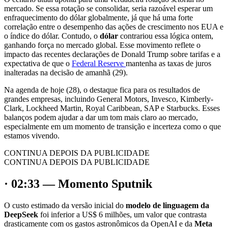
mercado. Se essa rotação se consolidar, seria razoável esperar um
enfraquecimento do dólar globalmente, já que há uma forte
correlação entre o desempenho das ações de crescimento nos EUA e
o índice do dólar. Contudo, o
dólar
contrariou essa lógica ontem,
ganhando força no mercado global. Esse movimento reflete o
impacto das recentes declarações de Donald Trump sobre tarifas e a
expectativa de que o
Federal Reserve
mantenha as taxas de juros
inalteradas na decisão de amanhã (29).
Na agenda de hoje (28), o destaque fica para os resultados de
grandes empresas, incluindo General Motors, Invesco, Kimberly-
Clark, Lockheed Martin, Royal Caribbean, SAP e Starbucks. Esses
balanços podem ajudar a dar um tom mais claro ao mercado,
especialmente em um momento de transição e incerteza como o que
estamos vivendo.
CONTINUA DEPOIS DA PUBLICIDADE
CONTINUA DEPOIS DA PUBLICIDADE
· 02:33 — Momento Sputnik
O custo estimado da versão inicial do
modelo de linguagem da
DeepSeek
foi inferior a US$ 6 milhões, um valor que contrasta
drasticamente com os gastos astronômicos da OpenAI e da
Meta