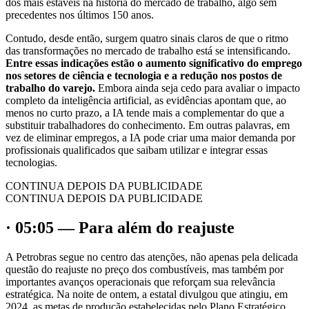
dos mais estáveis na história do mercado de trabalho, algo sem
precedentes nos últimos 150 anos.
Contudo, desde então, surgem quatro sinais claros de que o ritmo
das transformações no mercado de trabalho está se intensificando.
Entre essas indicações estão o aumento significativo do emprego
nos setores de ciência e tecnologia e a redução nos postos de
trabalho do varejo.
Embora ainda seja cedo para avaliar o impacto
completo da inteligência artificial, as evidências apontam que, ao
menos no curto prazo, a IA tende mais a complementar do que a
substituir trabalhadores do conhecimento. Em outras palavras, em
vez de eliminar empregos, a IA pode criar uma maior demanda por
profissionais qualificados que saibam utilizar e integrar essas
tecnologias.
CONTINUA DEPOIS DA PUBLICIDADE
CONTINUA DEPOIS DA PUBLICIDADE
· 05:05 — Para além do reajuste
A Petrobras segue no centro das atenções, não apenas pela delicada
questão do reajuste no preço dos combustíveis, mas também por
importantes avanços operacionais que reforçam sua relevância
estratégica. Na noite de ontem, a estatal divulgou que atingiu, em
2024, as metas de produção estabelecidas pelo Plano Estratégico