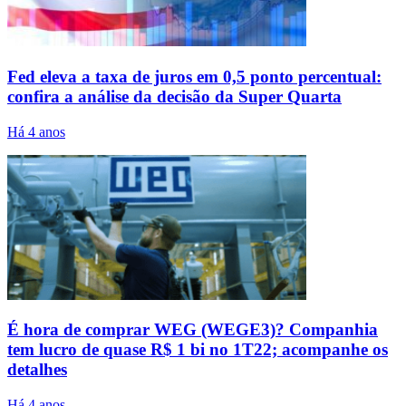
Fed eleva a taxa de juros em 0,5 ponto percentual:
confira a análise da decisão da Super Quarta
Há 4 anos
É hora de comprar WEG (WEGE3)? Companhia
tem lucro de quase R$ 1 bi no 1T22; acompanhe os
detalhes
Há 4 anos