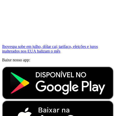
Ibovespa sobe em julho, dólar cai; tarifaço, eleições e juros
inalterados nos EUA balizam o mês
Baixe nosso app: