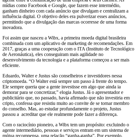
mídias como Facebook e Google, que fazem esse intermédio,
ganham dinheiro com cada anúncio que divulgam e centralizam a
influência digital. O objetivo deles era pulverizar esses anúncios,
permitindo que a divulgação das marcas ocorresse de uma forma
inovadora.
Foi assim que nasceu a Wibx, a primeira moeda digital brasileira
combinada com um aplicativo de marketing de recomendações. Em
2017, graças a uma cooperação com o ITA (Instituto de Tecnológico
de Aeronáutica), eles conseguiram mais agilidade no
desenvolvimento da tecnologia e a plataforma começou a ser mais
eficiente.
Eduardo, Walter e Justus são conselheiros e investidores nessa
criptomoeda. “O Walter está sempre um passo à frente do tempo.
Ele sempre queria que a gente investisse em algo que ainda ia
demorar para se concretizar,” elogia Justus. Já o apresentador e
publicitário que, no passado, havia afirmado que não investiria em
cripto, confessa que resistiu muito ao convite de se tornar membro
do conselho. Mas, ao estudar profundamente o projeto, Justus
passou a acreditar que ele realmente pode fazer a diferença.
Com o raciocínio pioneiro, a Wibx tem um propósito: excluindo o
agente intermediário, pessoas e serviços entram em um sistema de
mútua recompensa, uma relação “ganha-ganha”. Por exemplo,