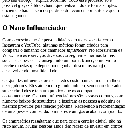
pelo seu esforço,” explica Sobrinho. Todo esse processo só é
possível graças à blockchain, que realiza tudo de forma simples,
eficiente e barata, sem desperdício de recursos por parte de quem
está pagando.
O Nano Influenciador
Com o crescimento de personalidades em redes sociais, como
Instagram e YouTube, algumas métricas foram criadas para
comparar o tamanho dos chamados
influencers.
No ecossistema da
Wibx, marcas e serviços diversos conseguem entrar nas bolhas
sociais das pessoas. Conseguindo um bom alcance, o indivíduo
recebe moedas que depois pode ganhar descontos na loja,
desenvolvendo uma fidelidade.
Os grandes influenciadores das redes costumam acumular milhões
de seguidores. Eles atraem um grande público, sendo considerados
subcelebridades e tem um público que os acompanha
constantemente. Os nano influenciadores são pessoas comuns, com
números baixos de seguidores, e inspiram as pessoas a adquirir os
mesmos produtos pela relação próxima. Recebendo a recomendação
de uma pessoa conhecida, familiares e amigos acabam comprando.
Os empresários ressaltaram que para criar a carteira digital, não há
risco algum. Muitas pessoas ainda têm receio de investir em criptos,