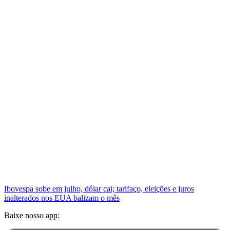
Ibovespa sobe em julho, dólar cai; tarifaço, eleições e juros
inalterados nos EUA balizam o mês
Baixe nosso app: