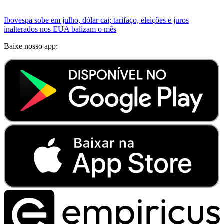
Ibovespa sobe em julho, dólar cai; tarifaço, eleições e juros
inalterados nos EUA balizam o mês
Baixe nosso app: