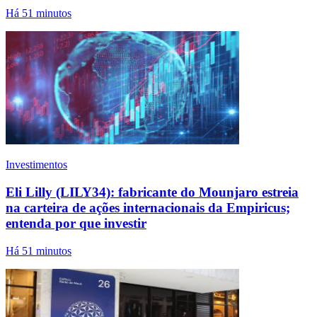
Há 51 minutos
Investimentos
Eli Lilly (LILY34): fabricante do Mounjaro estreia
na carteira de ações internacionais da Empiricus;
entenda por que investir
Há 51 minutos