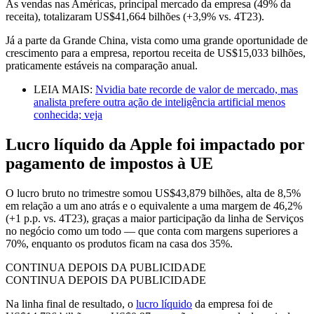
As vendas nas Américas, principal mercado da empresa (49% da
receita), totalizaram US$41,664 bilhões (+3,9% vs. 4T23).
Já a parte da Grande China, vista como uma grande oportunidade de
crescimento para a empresa, reportou receita de US$15,033 bilhões,
praticamente estáveis na comparação anual.
LEIA MAIS:
Nvidia bate recorde de valor de mercado, mas
analista prefere outra ação de inteligência artificial menos
conhecida; veja
Lucro líquido da Apple foi impactado por
pagamento de impostos à UE
O lucro bruto no trimestre somou US$43,879 bilhões, alta de 8,5%
em relação a um ano atrás e o equivalente a uma margem de 46,2%
(+1 p.p. vs. 4T23), graças a maior participação da linha de Serviços
no negócio como um todo — que conta com margens superiores a
70%, enquanto os produtos ficam na casa dos 35%.
CONTINUA DEPOIS DA PUBLICIDADE
CONTINUA DEPOIS DA PUBLICIDADE
Na linha final de resultado, o
lucro líquido
da empresa foi de