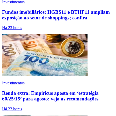
Investimentos
Fundos imobiliários: HGBS11 e BTHF11 ampliam
exposição ao setor de shoppings; confira
Há 23 horas
Investimentos
Renda extra: Empiricus aposta em ‘estratégia
60/25/15’ para agosto; veja as recomendações
Há 23 horas