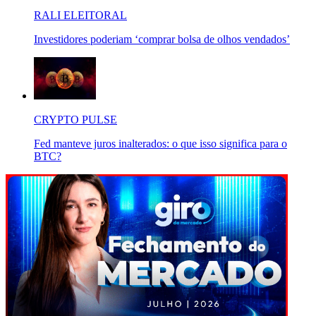
RALI ELEITORAL
Investidores poderiam ‘comprar bolsa de olhos vendados’
CRYPTO PULSE
Fed manteve juros inalterados: o que isso significa para o
BTC?