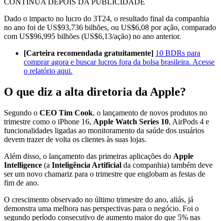
CONTINUA DEPOIS DA PUBLICIDADE
Dado o impacto no lucro do 3T24, o resultado final da companhia
no ano foi de US$93,736 bilhões, ou US$6,08 por ação, comparado
com US$96,995 bilhões (US$6,13/ação) no ano anterior.
[Carteira recomendada gratuitamente]
10 BDRs para
comprar agora e buscar lucros fora da bolsa brasileira. Acesse
o relatório aqui.
O que diz a alta diretoria da Apple?
Segundo o
CEO Tim Cook
, o lançamento de novos produtos no
trimestre como o iPhone 16,
Apple Watch Series 10
, AirPods 4 e
funcionalidades ligadas ao monitoramento da saúde dos usuários
devem trazer de volta os clientes às suas lojas.
Além disso, o lançamento das primeiras aplicações do
Apple
Intelligence
(a
Inteligência Artificial
da companhia) também deve
ser um novo chamariz para o trimestre que englobam as festas de
fim de ano.
O crescimento observado no último trimestre do ano, aliás, já
demonstra uma melhora nas perspectivas para o negócio. Foi o
segundo período consecutivo de aumento maior do que 5% nas