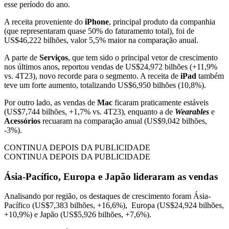
esse período do ano.
A receita proveniente do
iPhone
, principal produto da companhia
(que representaram quase 50% do faturamento total), foi de
US$46,222 bilhões, valor 5,5% maior na comparação anual.
A parte de
Serviços
, que tem sido o principal vetor de crescimento
nos últimos anos, reportou vendas de US$24,972 bilhões (+11,9%
vs. 4T23), novo recorde para o segmento. A receita de
iPad
também
teve um forte aumento, totalizando US$6,950 bilhões (10,8%).
Por outro lado, as vendas de
Mac
ficaram praticamente estáveis
(US$7,744 bilhões, +1,7% vs. 4T23), enquanto a de
Wearables
e
Acessórios
recuaram na comparação anual (US$9,042 bilhões,
-3%).
CONTINUA DEPOIS DA PUBLICIDADE
CONTINUA DEPOIS DA PUBLICIDADE
Ásia-Pacífico, Europa e Japão lideraram as vendas
Analisando por região, os destaques de crescimento foram Ásia-
Pacífico (US$7,383 bilhões, +16,6%), Europa (US$24,924 bilhões,
+10,9%) e Japão (US$5,926 bilhões, +7,6%).