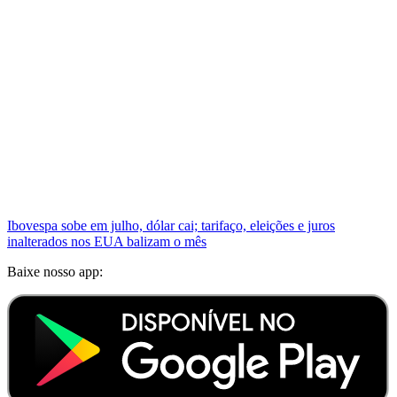
Ibovespa sobe em julho, dólar cai; tarifaço, eleições e juros
inalterados nos EUA balizam o mês
Baixe nosso app: