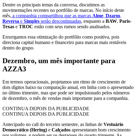
Dentre os principais temas da conversa, discutimos as
movimentações recentes no portfólio de marcas. No início deste
mês,
a companhia compartilhou que as marcas
Alme
,
Dzarm
,
Reversa
e
Simples
serão descontinuadas
, enquanto a
BAW
,
Paris-
Texas
e
TROC
estão com seus rumos sendo analisados.
Enxergamos essa otimização do portfólio como positiva, pois
direciona capital humano e financeiro para marcas mais rentáveis
dentro do grupo.
Dezembro, um mês importante para
AZZA3
Em termos operacionais, projetamos um ritmo de crescimento de
dois dígitos baixo na comparação anual, em linha com o apresentado
no último trimestre, mas que pode ser impulsionado pelos números
de dezembro, o mês de vendas mais importante para a companhia.
CONTINUA DEPOIS DA PUBLICIDADE
CONTINUA DEPOIS DA PUBLICIDADE
Antecipado no call do terceiro semestre, as linhas de
Vestuário
Democrático (Hering)
e
Calçados
apresentaram bom crescimento
nos volumes, e podem ser os destaques do quarto trimestre. As