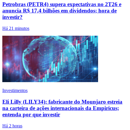
Petrobras (PETR4) supera expectativas no 2T26 e
anuncia R$ 17,4 bilhões em dividendos; hora de
investir?
Há 21 minutos
Investimentos
Eli Lilly (LILY34): fabricante do Mounjaro estreia
na carteira de ações internacionais da Empiricus;
entenda por que investir
Há 2 horas