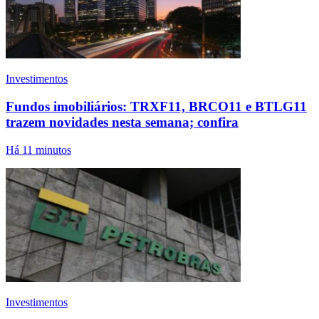
Investimentos
Fundos imobiliários: TRXF11, BRCO11 e BTLG11
trazem novidades nesta semana; confira
Há 11 minutos
Investimentos