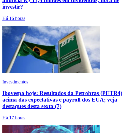
anuncia R$ 17,4 bilhões em dividendos; hora de
investir?
Há 16 horas
Investimentos
Ibovespa hoje: Resultados da Petrobras (PETR4)
acima das expectativas e payroll dos EUA; veja
destaques desta sexta (7)
Há 17 horas