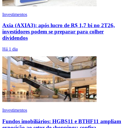
Investimentos
Axia (AXIA3): após lucro de R$ 1,7 bi no 2T26,
investidores podem se preparar para colher
dividendos
Há 1 dia
Investimentos
Fundos imobiliários: HGBS11 e BTHF11 ampliam
exposição ao setor de shoppings; confira