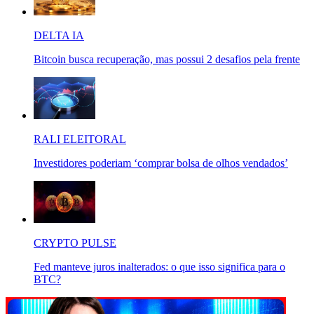
DELTA IA
Bitcoin busca recuperação, mas possui 2 desafios pela frente
RALI ELEITORAL
Investidores poderiam ‘comprar bolsa de olhos vendados’
CRYPTO PULSE
Fed manteve juros inalterados: o que isso significa para o
BTC?