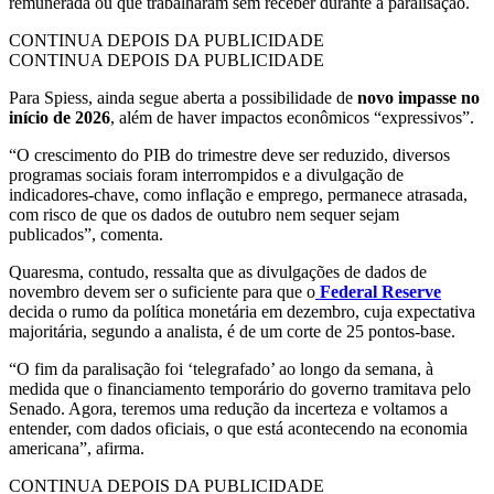
remunerada ou que trabalharam sem receber durante a paralisação.
CONTINUA DEPOIS DA PUBLICIDADE
CONTINUA DEPOIS DA PUBLICIDADE
Para Spiess, ainda segue aberta a possibilidade de
novo impasse no
início de 2026
, além de haver impactos econômicos “expressivos”.
“O crescimento do PIB do trimestre deve ser reduzido, diversos
programas sociais foram interrompidos e a divulgação de
indicadores-chave, como inflação e emprego, permanece atrasada,
com risco de que os dados de outubro nem sequer sejam
publicados”, comenta.
Quaresma, contudo, ressalta que as divulgações de dados de
novembro devem ser o suficiente para que o
Federal Reserve
decida o rumo da política monetária em dezembro, cuja expectativa
majoritária, segundo a analista, é de um corte de 25 pontos-base.
“O fim da paralisação foi ‘telegrafado’ ao longo da semana, à
medida que o financiamento temporário do governo tramitava pelo
Senado. Agora, teremos uma redução da incerteza e voltamos a
entender, com dados oficiais, o que está acontecendo na economia
americana”, afirma.
CONTINUA DEPOIS DA PUBLICIDADE