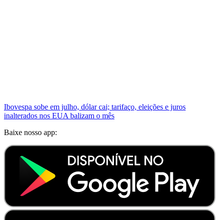
Ibovespa sobe em julho, dólar cai; tarifaço, eleições e juros
inalterados nos EUA balizam o mês
Baixe nosso app: