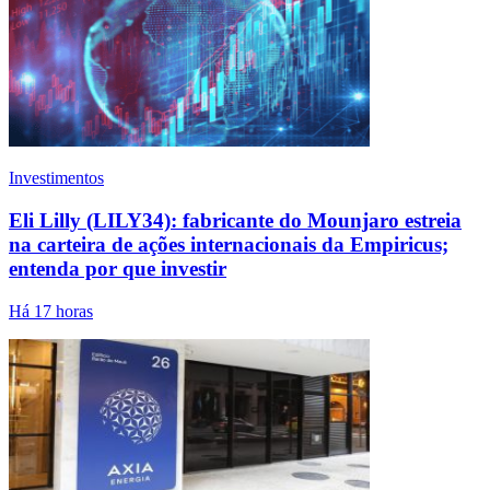
Investimentos
Eli Lilly (LILY34): fabricante do Mounjaro estreia
na carteira de ações internacionais da Empiricus;
entenda por que investir
Há 17 horas