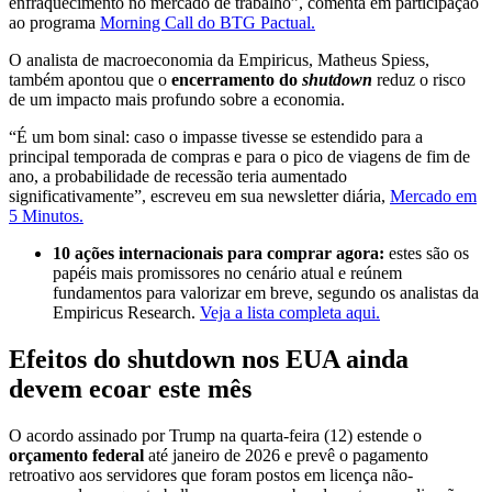
enfraquecimento no mercado de trabalho”, comenta em participação
ao programa
Morning Call do BTG Pactual.
O analista de macroeconomia da Empiricus, Matheus Spiess,
também apontou que o
encerramento do
shutdown
reduz o risco
de um impacto mais profundo sobre a economia.
“É um bom sinal: caso o impasse tivesse se estendido para a
principal temporada de compras e para o pico de viagens de fim de
ano, a probabilidade de recessão teria aumentado
significativamente”, escreveu em sua newsletter diária,
Mercado em
5 Minutos.
10 ações internacionais para comprar agora:
estes são os
papéis mais promissores no cenário atual e reúnem
fundamentos para valorizar em breve, segundo os analistas da
Empiricus Research.
Veja a lista completa aqui.
Efeitos do shutdown nos EUA ainda
devem ecoar este mês
O acordo assinado por Trump na quarta-feira (12) estende o
orçamento federal
até janeiro de 2026 e prevê o pagamento
retroativo aos servidores que foram postos em licença não-