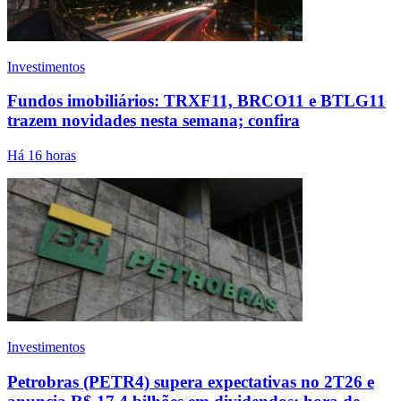
Investimentos
Fundos imobiliários: TRXF11, BRCO11 e BTLG11
trazem novidades nesta semana; confira
Há 16 horas
Investimentos
Petrobras (PETR4) supera expectativas no 2T26 e