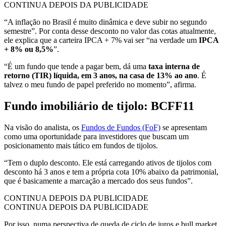
CONTINUA DEPOIS DA PUBLICIDADE
“A inflação no Brasil é muito dinâmica e deve subir no segundo
semestre”. Por conta desse desconto no valor das cotas atualmente,
ele explica que a carteira IPCA + 7% vai ser “na verdade um
IPCA
+ 8% ou 8,5%
”.
“É um fundo que tende a pagar bem, dá uma
taxa interna de
retorno (TIR) líquida, em 3 anos, na casa de 13% ao ano
. É
talvez o meu fundo de papel preferido no momento”, afirma.
Fundo imobiliário de tijolo: BCFF11
Na visão do analista, os
Fundos de Fundos (FoF)
se apresentam
como uma oportunidade para investidores que buscam um
posicionamento mais tático em fundos de tijolos.
“Tem o duplo desconto. Ele está carregando ativos de tijolos com
desconto há 3 anos e tem a própria cota 10% abaixo da patrimonial,
que é basicamente a marcação a mercado dos seus fundos”.
CONTINUA DEPOIS DA PUBLICIDADE
CONTINUA DEPOIS DA PUBLICIDADE
Por isso, numa perspectiva de queda de ciclo de juros e bull market,