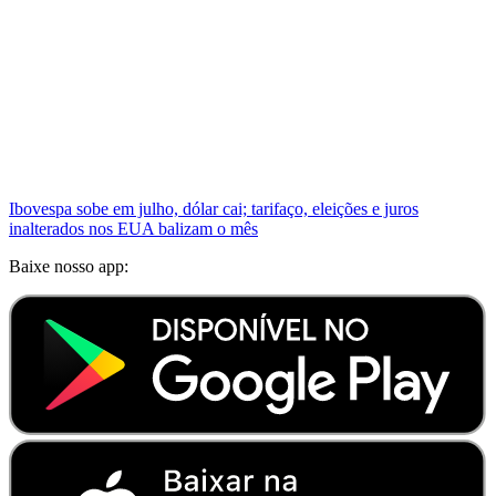
Ibovespa sobe em julho, dólar cai; tarifaço, eleições e juros
inalterados nos EUA balizam o mês
Baixe nosso app: