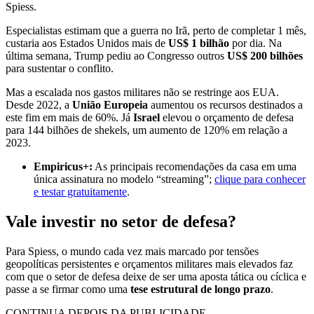
Spiess.
Especialistas estimam que a guerra no Irã, perto de completar 1 mês,
custaria aos Estados Unidos mais de
US$ 1 bilhão
por dia. Na
última semana, Trump pediu ao Congresso outros
US$ 200 bilhões
para sustentar o conflito.
Mas a escalada nos gastos militares não se restringe aos EUA.
Desde 2022, a
União Europeia
aumentou os recursos destinados a
este fim em mais de 60%. Já
Israel
elevou o orçamento de defesa
para 144 bilhões de shekels, um aumento de 120% em relação a
2023.
Empiricus+:
As principais recomendações da casa em uma
única assinatura no modelo “streaming”;
clique para conhecer
e testar gratuitamente
.
Vale investir no setor de defesa?
Para Spiess, o mundo cada vez mais marcado por tensões
geopolíticas persistentes e orçamentos militares mais elevados faz
com que o setor de defesa deixe de ser uma aposta tática ou cíclica e
passe a se firmar como uma
tese estrutural de longo prazo
.
CONTINUA DEPOIS DA PUBLICIDADE