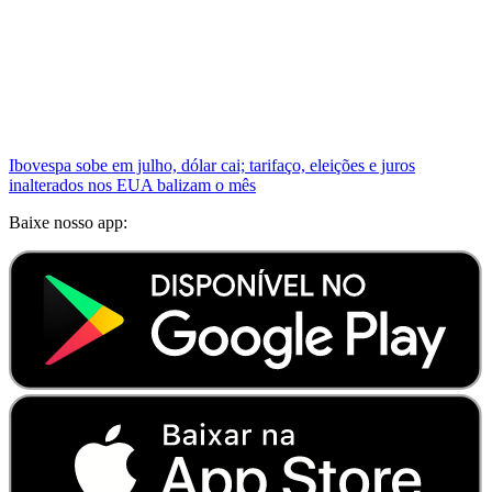
Ibovespa sobe em julho, dólar cai; tarifaço, eleições e juros
inalterados nos EUA balizam o mês
Baixe nosso app: