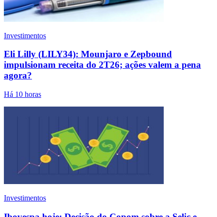
Investimentos
Eli Lilly (LILY34): Mounjaro e Zepbound
impulsionam receita do 2T26; ações valem a pena
agora?
Há 10 horas
Investimentos
Ibovespa hoje: Decisão do Copom sobre a Selic e