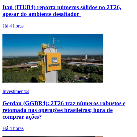
Itaú (ITUB4) reporta números sólidos no 2T26,
apesar do ambiente desafiador
Há 4 horas
Investimentos
Gerdau (GGBR4): 2T26 traz números robustos e
retomada nas operações brasileiras; hora de
comprar ações?
Há 4 horas