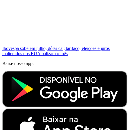
Ibovespa sobe em julho, dólar cai; tarifaço, eleições e juros
inalterados nos EUA balizam o mês
Baixe nosso app: