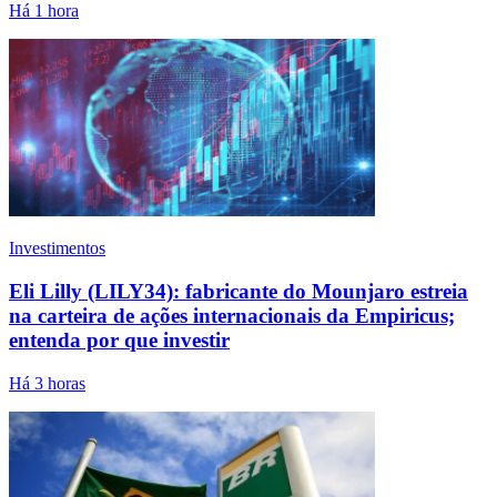
Há 1 hora
Investimentos
Eli Lilly (LILY34): fabricante do Mounjaro estreia
na carteira de ações internacionais da Empiricus;
entenda por que investir
Há 3 horas