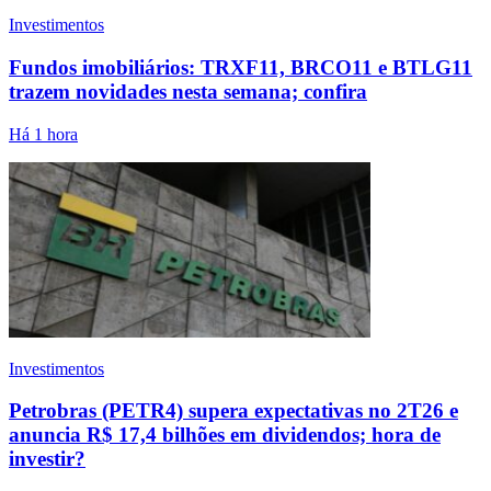
Investimentos
Fundos imobiliários: TRXF11, BRCO11 e BTLG11
trazem novidades nesta semana; confira
Há 1 hora
Investimentos
Petrobras (PETR4) supera expectativas no 2T26 e
anuncia R$ 17,4 bilhões em dividendos; hora de
investir?