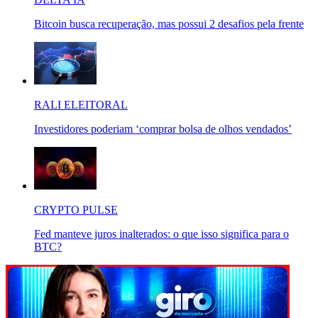
Bitcoin busca recuperação, mas possui 2 desafios pela frente
RALI ELEITORAL
Investidores poderiam ‘comprar bolsa de olhos vendados’
CRYPTO PULSE
Fed manteve juros inalterados: o que isso significa para o
BTC?