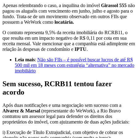
Apenas relembrando o caso, a inquilina do imóvel
Girassol 555
não
pagou os aluguéis com vencimento em junho, julho e agosto para o
fundo. Trata-se de um movimento observado em outros FIIs que
possuem a WeWork como
locatária.
O contrato representa 9,5% da receita imobiliária do RCRB11, o
que resulta em um impacto negativo de R$ 0,11 por cota em sua
receita mensal. Vale mencionar que a companhia está adimplente em
relação às despesas de condomínio e
IPTU
.
Leia mais
:
Não são FIIs – é possível buscar lucros de até R$
500 mil em 18 meses com estratégia “alternativa” no mercado
imobiliário
Sem sucesso, RCRB11 tentou fazer
acordo
Após duas notificações e uma negociação sem sucesso com a
Alvarez & Marsal
(representante do WeWork), a Rio Bravo
contratou um assessor legal para defender os direitos dos
proprietários do imóvel, com ajuizamento de duas ações judiciais:
i) Execução de Título Extrajudicial, com objetivo de cobrar os
aluguéis não pagos pela companhia (com multa e juros);