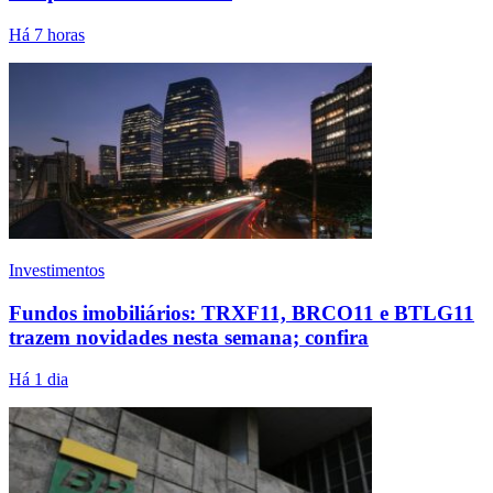
Há 7 horas
Investimentos
Fundos imobiliários: TRXF11, BRCO11 e BTLG11
trazem novidades nesta semana; confira
Há 1 dia