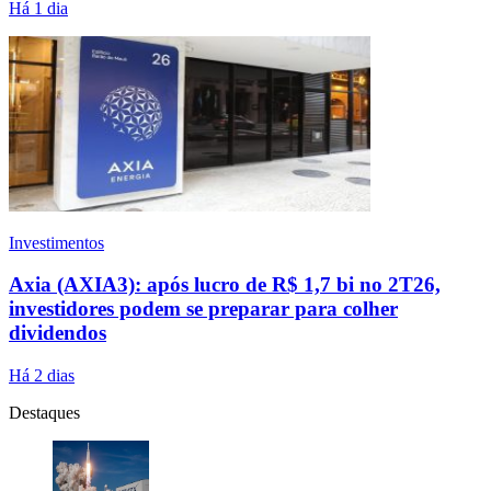
Há 1 dia
Investimentos
Axia (AXIA3): após lucro de R$ 1,7 bi no 2T26,
investidores podem se preparar para colher
dividendos
Há 2 dias
Destaques