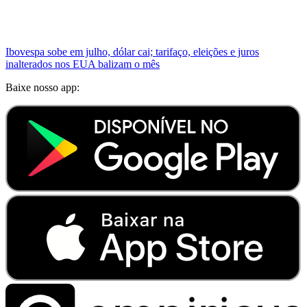
Ibovespa sobe em julho, dólar cai; tarifaço, eleições e juros
inalterados nos EUA balizam o mês
Baixe nosso app: