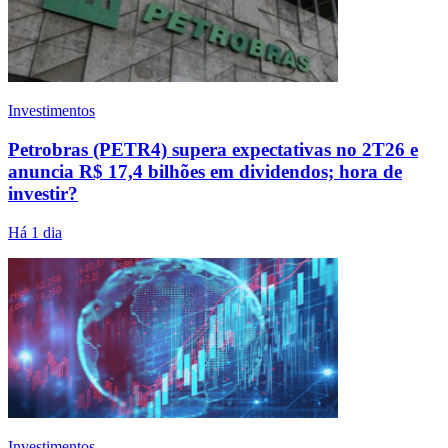
Investimentos
Petrobras (PETR4) supera expectativas no 2T26 e
anuncia R$ 17,4 bilhões em dividendos; hora de
investir?
Há 1 dia
Investimentos