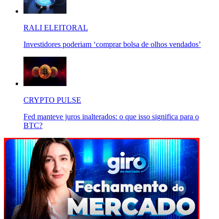
RALI ELEITORAL
Investidores poderiam ‘comprar bolsa de olhos vendados’
CRYPTO PULSE
Fed manteve juros inalterados: o que isso significa para o
BTC?