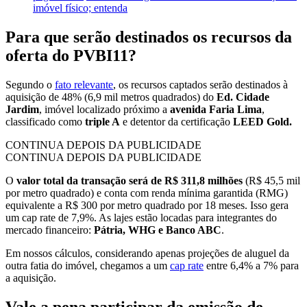
imóvel físico; entenda
Para que serão destinados os recursos da
oferta do PVBI11?
Segundo o
fato relevante
, os recursos captados serão destinados à
aquisição de 48% (6,9 mil metros quadrados) do
Ed. Cidade
Jardim
, imóvel localizado próximo a
avenida Faria Lima
,
classificado como
triple A
e detentor da certificação
LEED Gold.
CONTINUA DEPOIS DA PUBLICIDADE
CONTINUA DEPOIS DA PUBLICIDADE
O
valor total da transação será de R$ 311,8 milhões
(R$ 45,5 mil
por metro quadrado) e conta com renda mínima garantida (RMG)
equivalente a R$ 300 por metro quadrado por 18 meses. Isso gera
um cap rate de 7,9%. As lajes estão locadas para integrantes do
mercado financeiro:
Pátria, WHG e Banco ABC
.
Em nossos cálculos, considerando apenas projeções de aluguel da
outra fatia do imóvel, chegamos a um
cap rate
entre 6,4% a 7% para
a aquisição.
Vale a pena participar da emissão de