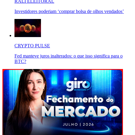
RALI ELEITORAL
Investidores poderiam ‘comprar bolsa de olhos vendados’
CRYPTO PULSE
Fed manteve juros inalterados: o que isso significa para o
BTC?