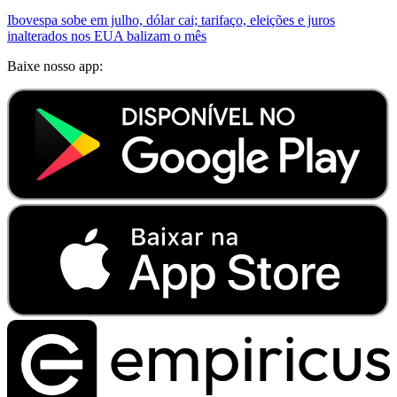
Ibovespa sobe em julho, dólar cai; tarifaço, eleições e juros
inalterados nos EUA balizam o mês
Baixe nosso app: