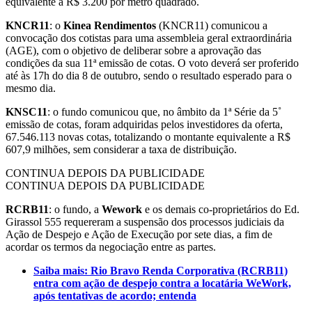
equivalente a R$ 3.200 por metro quadrado.
KNCR11
: o
Kinea Rendimentos
(KNCR11) comunicou a
convocação dos cotistas para uma assembleia geral extraordinária
(AGE), com o objetivo de deliberar sobre a aprovação das
condições da sua 11ª emissão de cotas. O voto deverá ser proferido
até às 17h do dia 8 de outubro, sendo o resultado esperado para o
mesmo dia.
KNSC11
: o fundo comunicou que, no âmbito da 1ª Série da 5˚
emissão de cotas, foram adquiridas pelos investidores da oferta,
67.546.113 novas cotas, totalizando o montante equivalente a R$
607,9 milhões, sem considerar a taxa de distribuição.
CONTINUA DEPOIS DA PUBLICIDADE
CONTINUA DEPOIS DA PUBLICIDADE
RCRB11
: o fundo, a
Wework
e os demais co-proprietários do Ed.
Girassol 555 requereram a suspensão dos processos judiciais da
Ação de Despejo e Ação de Execução por sete dias, a fim de
acordar os termos da negociação entre as partes.
Saiba mais: Rio Bravo Renda Corporativa (RCRB11)
entra com ação de despejo contra a locatária WeWork,
após tentativas de acordo; entenda