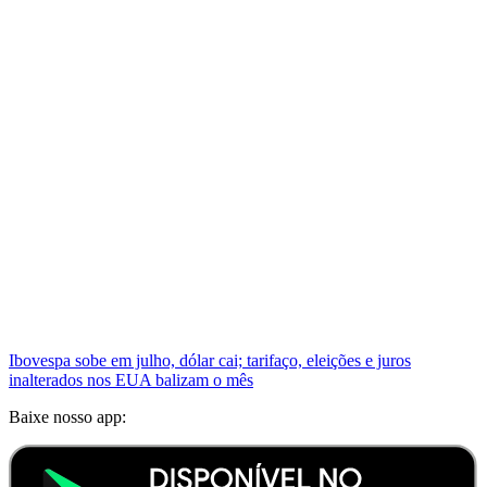
Ibovespa sobe em julho, dólar cai; tarifaço, eleições e juros
inalterados nos EUA balizam o mês
Baixe nosso app: