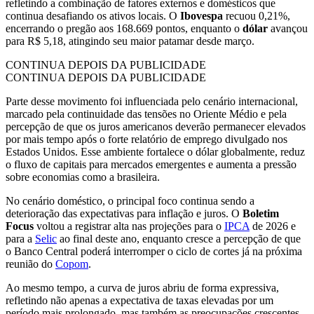
refletindo a combinação de fatores externos e domésticos que
continua desafiando os ativos locais. O
Ibovespa
recuou 0,21%,
encerrando o pregão aos 168.669 pontos, enquanto o
dólar
avançou
para R$ 5,18, atingindo seu maior patamar desde março.
CONTINUA DEPOIS DA PUBLICIDADE
CONTINUA DEPOIS DA PUBLICIDADE
Parte desse movimento foi influenciada pelo cenário internacional,
marcado pela continuidade das tensões no Oriente Médio e pela
percepção de que os juros americanos deverão permanecer elevados
por mais tempo após o forte relatório de emprego divulgado nos
Estados Unidos. Esse ambiente fortalece o dólar globalmente, reduz
o fluxo de capitais para mercados emergentes e aumenta a pressão
sobre economias como a brasileira.
No cenário doméstico, o principal foco continua sendo a
deterioração das expectativas para inflação e juros. O
Boletim
Focus
voltou a registrar alta nas projeções para o
IPCA
de 2026 e
para a
Selic
ao final deste ano, enquanto cresce a percepção de que
o Banco Central poderá interromper o ciclo de cortes já na próxima
reunião do
Copom
.
Ao mesmo tempo, a curva de juros abriu de forma expressiva,
refletindo não apenas a expectativa de taxas elevadas por um
período mais prolongado, mas também as preocupações crescentes