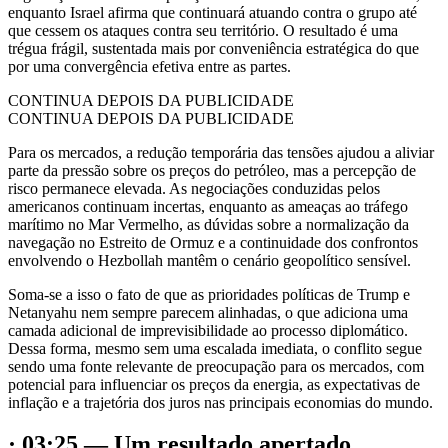
enquanto Israel afirma que continuará atuando contra o grupo até
que cessem os ataques contra seu território. O resultado é uma
trégua frágil, sustentada mais por conveniência estratégica do que
por uma convergência efetiva entre as partes.
CONTINUA DEPOIS DA PUBLICIDADE
CONTINUA DEPOIS DA PUBLICIDADE
Para os mercados, a redução temporária das tensões ajudou a aliviar
parte da pressão sobre os preços do petróleo, mas a percepção de
risco permanece elevada. As negociações conduzidas pelos
americanos continuam incertas, enquanto as ameaças ao tráfego
marítimo no Mar Vermelho, as dúvidas sobre a normalização da
navegação no Estreito de Ormuz e a continuidade dos confrontos
envolvendo o Hezbollah mantêm o cenário geopolítico sensível.
Soma-se a isso o fato de que as prioridades políticas de Trump e
Netanyahu nem sempre parecem alinhadas, o que adiciona uma
camada adicional de imprevisibilidade ao processo diplomático.
Dessa forma, mesmo sem uma escalada imediata, o conflito segue
sendo uma fonte relevante de preocupação para os mercados, com
potencial para influenciar os preços da energia, as expectativas de
inflação e a trajetória dos juros nas principais economias do mundo.
· 03:25 — Um resultado apertado