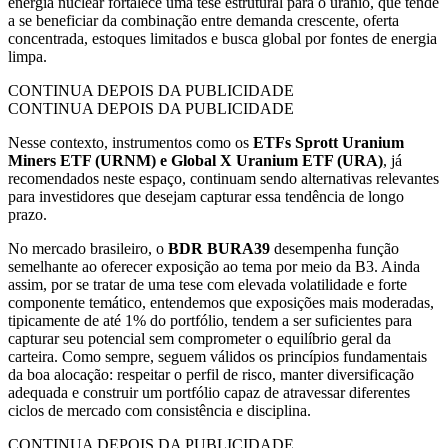
energia nuclear fortalece uma tese estrutural para o urânio, que tende
a se beneficiar da combinação entre demanda crescente, oferta
concentrada, estoques limitados e busca global por fontes de energia
limpa.
CONTINUA DEPOIS DA PUBLICIDADE
CONTINUA DEPOIS DA PUBLICIDADE
Nesse contexto, instrumentos como os
ETFs Sprott Uranium
Miners ETF (URNM) e Global X Uranium ETF (URA)
, já
recomendados neste espaço, continuam sendo alternativas relevantes
para investidores que desejam capturar essa tendência de longo
prazo.
No mercado brasileiro, o
BDR BURA39
desempenha função
semelhante ao oferecer exposição ao tema por meio da B3. Ainda
assim, por se tratar de uma tese com elevada volatilidade e forte
componente temático, entendemos que exposições mais moderadas,
tipicamente de até 1% do portfólio, tendem a ser suficientes para
capturar seu potencial sem comprometer o equilíbrio geral da
carteira. Como sempre, seguem válidos os princípios fundamentais
da boa alocação: respeitar o perfil de risco, manter diversificação
adequada e construir um portfólio capaz de atravessar diferentes
ciclos de mercado com consistência e disciplina.
CONTINUA DEPOIS DA PUBLICIDADE