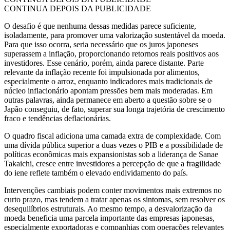
CONTINUA DEPOIS DA PUBLICIDADE
O desafio é que nenhuma dessas medidas parece suficiente,
isoladamente, para promover uma valorização sustentável da moeda.
Para que isso ocorra, seria necessário que os juros japoneses
superassem a inflação, proporcionando retornos reais positivos aos
investidores. Esse cenário, porém, ainda parece distante. Parte
relevante da inflação recente foi impulsionada por alimentos,
especialmente o arroz, enquanto indicadores mais tradicionais de
núcleo inflacionário apontam pressões bem mais moderadas. Em
outras palavras, ainda permanece em aberto a questão sobre se o
Japão conseguiu, de fato, superar sua longa trajetória de crescimento
fraco e tendências deflacionárias.
O quadro fiscal adiciona uma camada extra de complexidade. Com
uma dívida pública superior a duas vezes o PIB e a possibilidade de
políticas econômicas mais expansionistas sob a liderança de Sanae
Takaichi, cresce entre investidores a percepção de que a fragilidade
do iene reflete também o elevado endividamento do país.
Intervenções cambiais podem conter movimentos mais extremos no
curto prazo, mas tendem a tratar apenas os sintomas, sem resolver os
desequilíbrios estruturais. Ao mesmo tempo, a desvalorização da
moeda beneficia uma parcela importante das empresas japonesas,
especialmente exportadoras e companhias com operações relevantes