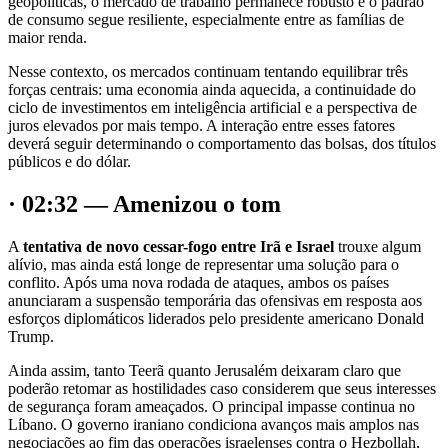
geopolíticas, o mercado de trabalho permanece robusto e o padrão
de consumo segue resiliente, especialmente entre as famílias de
maior renda.
Nesse contexto, os mercados continuam tentando equilibrar três
forças centrais: uma economia ainda aquecida, a continuidade do
ciclo de investimentos em inteligência artificial e a perspectiva de
juros elevados por mais tempo. A interação entre esses fatores
deverá seguir determinando o comportamento das bolsas, dos títulos
públicos e do dólar.
· 02:32 — Amenizou o tom
A
tentativa de novo cessar-fogo entre Irã e Israel
trouxe algum
alívio, mas ainda está longe de representar uma solução para o
conflito. Após uma nova rodada de ataques, ambos os países
anunciaram a suspensão temporária das ofensivas em resposta aos
esforços diplomáticos liderados pelo presidente americano Donald
Trump.
Ainda assim, tanto Teerã quanto Jerusalém deixaram claro que
poderão retomar as hostilidades caso considerem que seus interesses
de segurança foram ameaçados. O principal impasse continua no
Líbano. O governo iraniano condiciona avanços mais amplos nas
negociações ao fim das operações israelenses contra o Hezbollah,